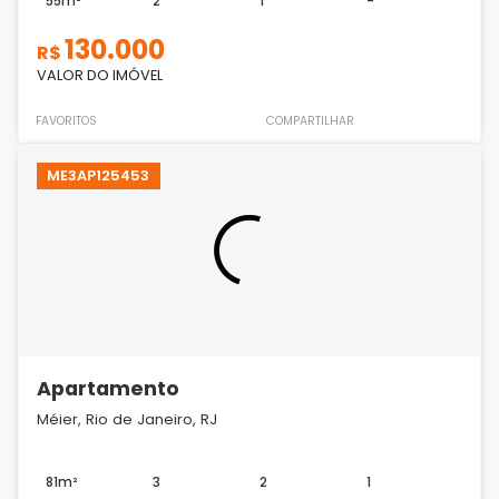
55m²
2
1
-
130.000
R$
VALOR DO IMÓVEL
FAVORITOS
COMPARTILHAR
ME3AP125453
Apartamento
Méier, Rio de Janeiro, RJ
81m²
3
2
1