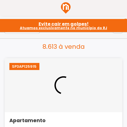
Evite cair em golpes!
Atuamos exclusivamente no município do RJ
8.613 à venda
SP3AP125915
Apartamento