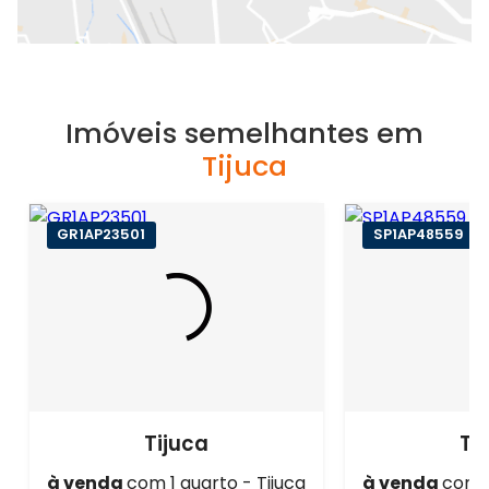
Imóveis semelhantes em
Tijuca
GR1AP23501
SP1AP48559
Tijuca
Ti
à venda
com 1 quarto - Tijuca
à venda
com 1