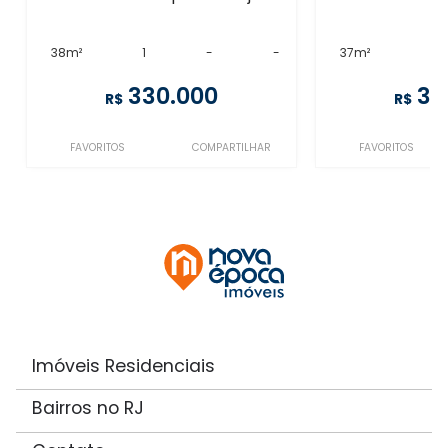
38m²
1
-
-
37m²
1
330.000
30
R$
R$
FAVORITOS
COMPARTILHAR
FAVORITOS
Imóveis Residenciais
Bairros no RJ