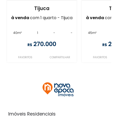
Tijuca
Ti
à venda
com 1 quarto - Tijuca
à venda
com 1
40m²
1
-
-
45m²
1
270.000
27
R$
R$
FAVORITOS
COMPARTILHAR
FAVORITOS
Imóveis Residenciais