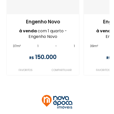
Engenho Novo
Eng
à venda
com 1 quarto -
à vend
Engenho Novo
Eng
37m²
1
-
1
39m²
150.000
R$
R$
FAVORITOS
COMPARTILHAR
FAVORITOS