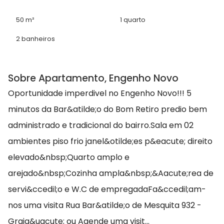
50 m²
1 quarto
2 banheiros
Sobre Apartamento, Engenho Novo
Oportunidade imperdivel no Engenho Novo!!! 5
minutos da Bar&atilde;o do Bom Retiro predio bem
administrado e tradicional do bairro.Sala em 02
ambientes piso frio janel&otilde;es p&eacute; direito
elevado&nbsp;Quarto amplo e
arejado&nbsp;Cozinha ampla&nbsp;&Aacute;rea de
servi&ccedil;o e W.C de empregadaFa&ccedil;am-
nos uma visita Rua Bar&atilde;o de Mesquita 932 -
Graja&uacute; ou Agende uma visit...