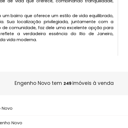
ho Novo apresenta um mercado imobiliário diversifi
amentos em condomínios fechados até casas de 
ferências e orçamentos. O bairro tem atraído inte
ualidade de vida que oferece, combinando tranquili
como um bairro que oferece um estilo de vida equilib
istória. Sua localização privilegiada, juntamente 
sensação de comunidade, faz dele uma excelente opção
ue reflete a verdadeira essência do Rio de Jan
ência da vida moderna.
Engenho Novo tem
imóveis à 
249