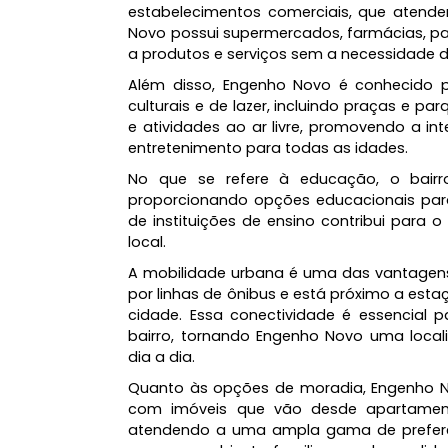
convivem harmoniosamente com edif
O bairro oferece uma infraestrut
estabelecimentos comerciais, que 
Novo possui supermercados, farmácia
a produtos e serviços sem a necess
Além disso, Engenho Novo é conheci
culturais e de lazer, incluindo praça
e atividades ao ar livre, promoven
entretenimento para todas as idades
No que se refere à educação, o 
proporcionando opções educacionai
de instituições de ensino contribui
local.
A mobilidade urbana é uma das van
por linhas de ônibus e está próximo 
cidade. Essa conectividade é ess
bairro, tornando Engenho Novo uma
dia a dia.