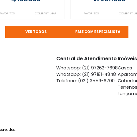
Engenho Novo
Engen
à venda
com 2 quartos -
à venda
com
Engenho Novo
Engen
70m²
2
1
-
90m²
2
159.000
23
R$
R$
FAVORITOS
COMPARTILHAR
FAVORITOS
VER TODOS
FALE COM ESPECIA