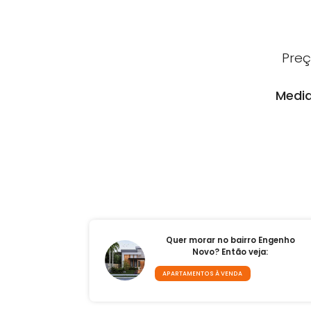
2 prédios
à venda em Engenho N
2 prédios comerciais
à venda em
1 terreno
à venda em Engenho N