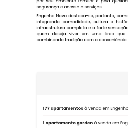
Quanto às opções de moradia, Engen
com imóveis que vão desde apart
atendendo a uma ampla gama de pre
por seu ambiente familiar e pela q
segurança e acesso a serviços.
Engenho Novo destaca-se, portanto, 
integrando comodidade, cultura e h
infraestrutura completa e a forte 
quem deseja viver em uma área q
combinando tradição com a conveni