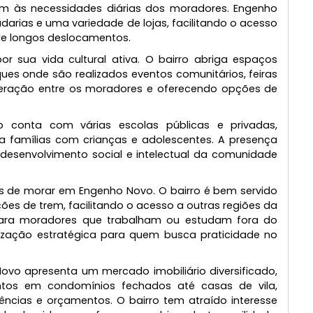
ícios modernos.
ura completa de serviços, incluindo uma varieda
atendem às necessidades diárias dos moradores. En
s, padarias e uma variedade de lojas, facilitando o 
idade de longos deslocamentos.
do por sua vida cultural ativa. O bairro abriga es
s e parques onde são realizados eventos comunitários, 
do a interação entre os moradores e oferecendo opçõ
.
bairro conta com várias escolas públicas e priv
s para famílias com crianças e adolescentes. A pre
 para o desenvolvimento social e intelectual da comu
tagens de morar em Engenho Novo. O bairro é bem se
a estações de trem, facilitando o acesso a outras regi
encial para moradores que trabalham ou estudam fo
 localização estratégica para quem busca praticida