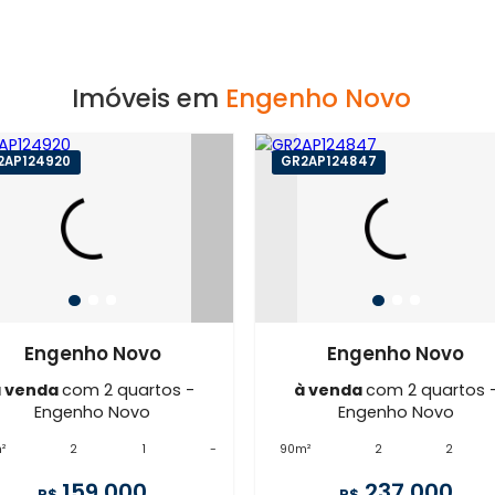
amostra = 1 apartamentos
enho
Quer trabalhar no bairro Engenho
Novo? Então veja:
LOJAS À VENDA
Imóveis em
Engenho Nov
GR2AP124920
GR2AP124847