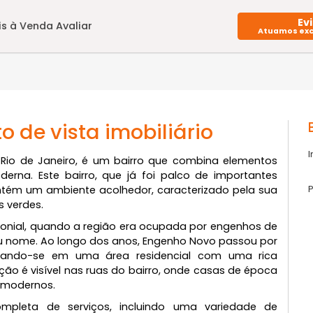
Imóveis à Venda
Avaliar
nto de vista imobiliário
te do Rio de Janeiro, é um bairro que combina elem
a moderna. Este bairro, que já foi palco de import
ais, mantém um ambiente acolhedor, caracterizado pel
 áreas verdes.
odo colonial, quando a região era ocupada por engenh
te o seu nome. Ao longo dos anos, Engenho Novo passo
nsformando-se em uma área residencial com uma
sformação é visível nas ruas do bairro, onde casas de