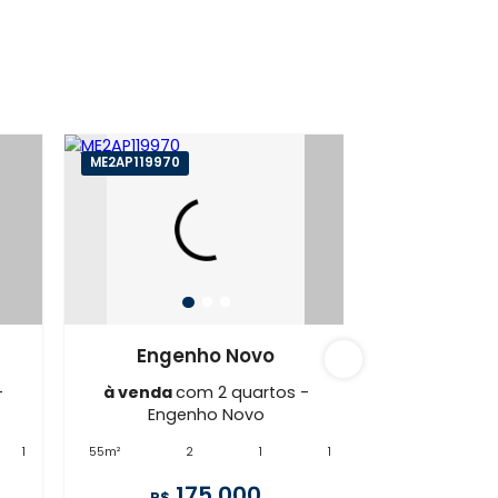
o
ME2AP119970