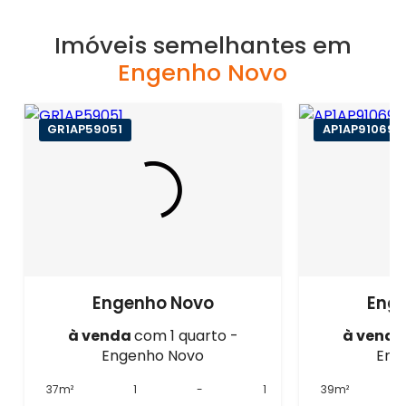
Imóveis semelhantes em
Engenho Novo
GR1AP59051
AP1AP91069
Engenho Novo
Eng
à venda
com 1 quarto -
à vend
Engenho Novo
Eng
37m²
1
-
1
39m²