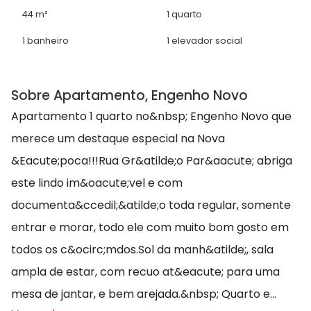
44 m²
1 quarto
1 banheiro
1 elevador social
Sobre Apartamento, Engenho Novo
Apartamento 1 quarto no&nbsp; Engenho Novo que
merece um destaque especial na Nova
&Eacute;poca!!!Rua Gr&atilde;o Par&aacute; abriga
este lindo im&oacute;vel e com
documenta&ccedil;&atilde;o toda regular, somente
entrar e morar, todo ele com muito bom gosto em
todos os c&ocirc;mdos.Sol da manh&atilde;, sala
ampla de estar, com recuo at&eacute; para uma
mesa de jantar, e bem arejada.&nbsp; Quarto e...