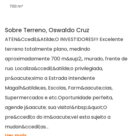
700 m²
Sobre Terreno, Oswaldo Cruz
ATEN&Ccedil;&Atilde;O INVESTIDORES!!! Excelente
terreno totalmente plano, medindo
aproximadamente 700 m&sup2;, murado, frente de
rua. Localiza&ccedil;&atilde;o privilegiada,
pr&oacute;ximo a Estrada Intendente
Magalh&atilde;es, Escolas, Farm&aacute;cias,
Supermercados e etc.Oportunidade perfeita,
agende j&aacute; sua visita!&nbsp;&quot;O
pre&ccedil;o do im&oacute;vel esta sujeito a
mudan&ccedil;as...
Ver mais