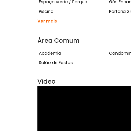
Características do Imóve
Bar
Chu
Espaço verde / Parque
Gás
Piscina
Port
Ver mais
Área Comum
Academia
Con
Salão de Festas