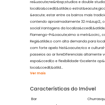
Sobre Studio, Laranjeiras
Projetado para&nbsp;investidores e 
re&uacute;ne&nbsp;studios e double
localiza&ccedil;&atilde;o estrat&eacut
&eacute; estar entre os bairros mais 
contendo aproximadamente 32 m&sup2
social.Vantagens da localiza&ccedil;&
Flamengo-Pr&oacute;ximo a metr&ocir
Regi&atilde;o com alta demanda para 
com forte apelo hist&oacute;rico e c
passeios ao ar livreDiferenciais alta
espa&ccedil;o e flexibilidade-Excelen
loca&ccedil;&atild...
Ver mais