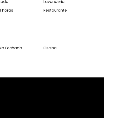
l
rrasqueira
Circuito Interno de TV
 Encanado
Lavanderia
aria 24 horas
Restaurante
domínio Fechado
Piscina