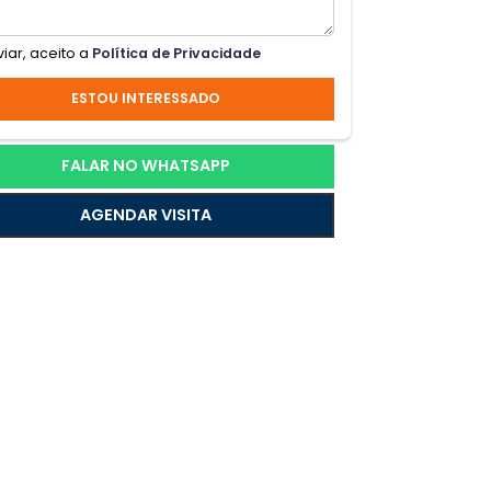
as
Ao enviar, aceito a
Política de Privacidade
io
ESTOU INTERESSADO
FALAR NO WHATSAPP
ado e
AGENDAR VISITA
e
s