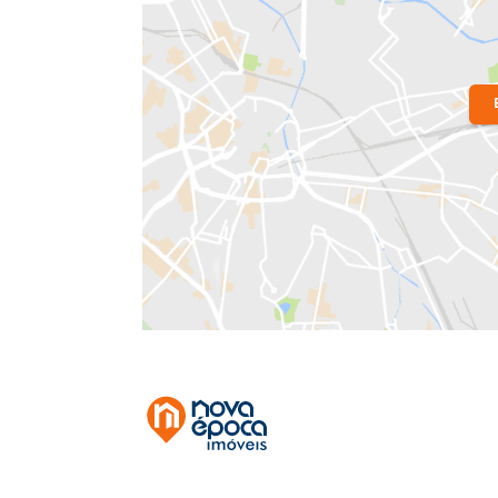
Localização do Imóvel
Bairro:
Laranjeiras
- Rio de Janeiro, R
Endereço: Rua Gago Coutinho