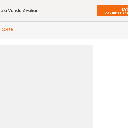
Imóveis à Venda
Avaliar
) - AP1ST123479