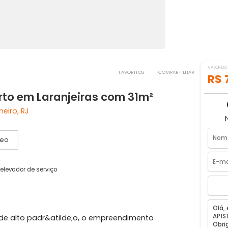
FAVORITOS
COMPART
 quarto em Laranjeiras com 31m²
 de Janeiro, RJ
Vídeo
social
1 elevador de serviço