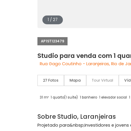
1 / 27
AP1ST123479
Studio para venda com 1
Rua Gago Coutinho - Laranjeiras, Rio
27 Fotos
Mapa
Tour Virtual
31 m²
1 quarto
(1 suíte)
1 banheiro
1 elevador 