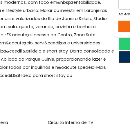
jovens de alto padr&atilde;o, o empreendimento
 studios modernos, com foco em&nbsp;rentabilidade,
e;gica e lifestyle urbano. Morar ou investir em Laranjeir
tradicionais e valorizados do Rio de Janeiro.&nbsp;Stud
;, com sala, quarto, varanda, cozinha e banheiro
atilde;o:-F&aacute;cil acesso ao Centro, Zona Sul e
c;, com&eacute;rcio, servi&ccedil;os e universidades-
localiza&ccedil;&atilde;o e short stay-Bairro consolid
ultural-Ao lado do Parque Guinle, proporcionando lazer 
mente valorizados por inquilinos e h&oacute;spedes:-Mai
te op&ccedil;&atilde;o para short stay ou