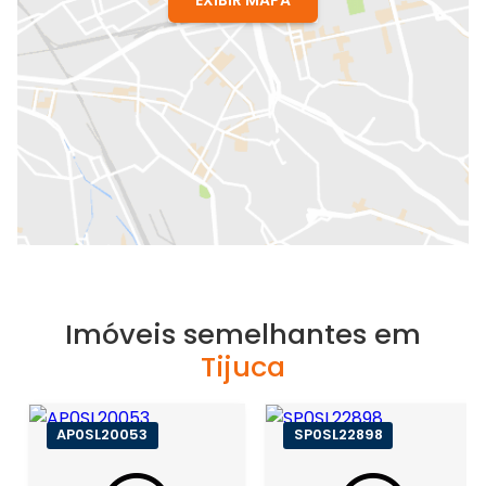
Imóveis semelhantes em
Tijuca
AP0SL20053
SP0SL22898