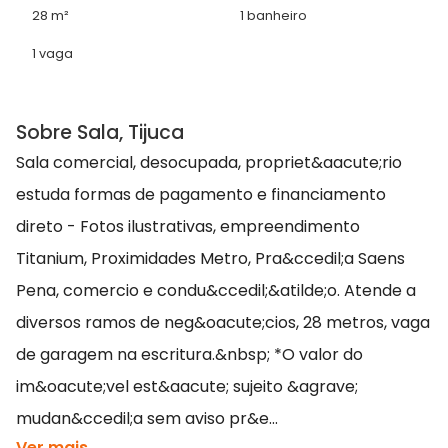
28 m²
1 banheiro
1 vaga
Sobre Sala, Tijuca
Sala comercial, desocupada, propriet&aacute;rio
estuda formas de pagamento e financiamento
direto - Fotos ilustrativas, empreendimento
Titanium, Proximidades Metro, Pra&ccedil;a Saens
Pena, comercio e condu&ccedil;&atilde;o. Atende a
diversos ramos de neg&oacute;cios, 28 metros, vaga
de garagem na escritura.&nbsp; *O valor do
im&oacute;vel est&aacute; sujeito &agrave;
mudan&ccedil;a sem aviso pr&e...
Ver mais