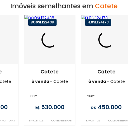
Imóveis semelhantes em
C
11833
BO0SL122438
FL0SL12