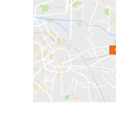
Localização do Imóvel
Bairro:
Catete
- Rio de Janeiro, RJ
Endereço: Rua do Catete