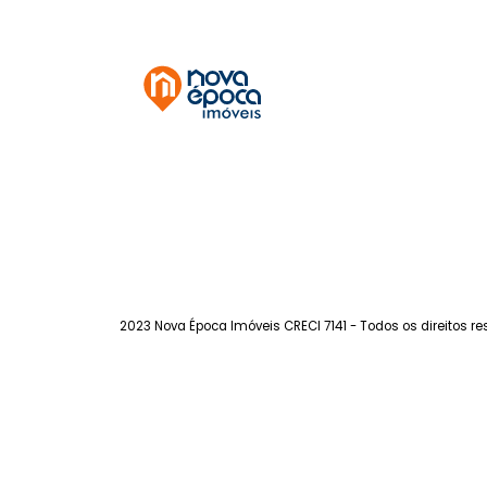
Catete
C
à venda
- Catete
à ve
36m²
-
-
-
66m²
495.000
R$
R$
FAVORITOS
COMPARTILHAR
FAVORITOS