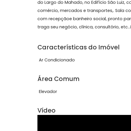
Sobre Sala, Catete
SALA cOMERCIALCOM 36M2 (iptu), LO
do Largo do Mahado, no Edifício São
comércio, mercados e transportes,. S
com recepçãoe banheiro social, pron
traga seu negócio, clínica, consultóri
Características do Imóve
Ar Condicionado
Área Comum
Elevador