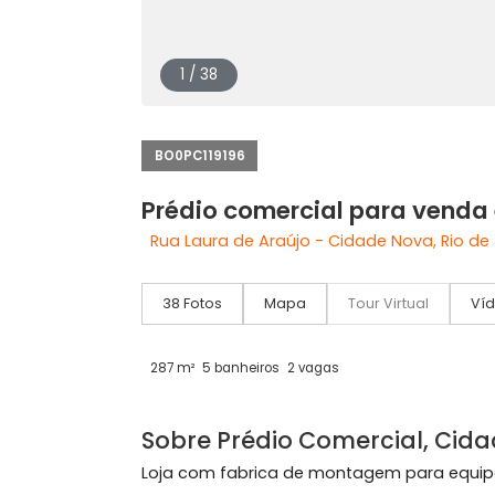
1 / 38
BO0PC119196
Prédio comercial para 
Rua Laura de Araújo - Cidade Nova, R
38 Fotos
Mapa
Tour Virtual
287 m²
5 banheiros
2 vagas