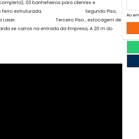
 Cidade Nova
a equipamento de carnaval de para festas. Prime
nha ( completa), 03 banheheiros para clientes e
ga, Escada em ferro estruturada, Segundo Pis
 Gráfica e a Laser. Terceiro Piso , estocage
gua. Guarda se carros na entrada da Empresa, A 20 m d