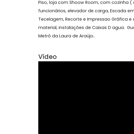
Sobre Prédio Comercial,
Loja com fabrica de montagem par
Piso, loja com Shoow Room, com cozi
funcionários, elevador de car
Tecelagem, Recorte e Impressao
material, instalações de Caixas D a
Metrô da Laura de Araújo..
Vídeo