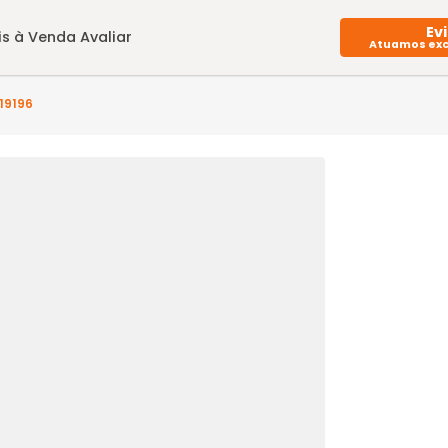
Imóveis à Venda
Avaliar
 BO0PC119196