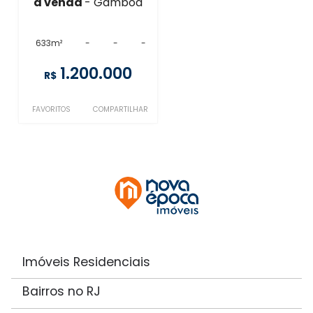
à venda
- Gamboa
633m²
-
-
-
1.200.000
R$
FAVORITOS
COMPARTILHAR
Imóveis Residenciais
Bairros no RJ