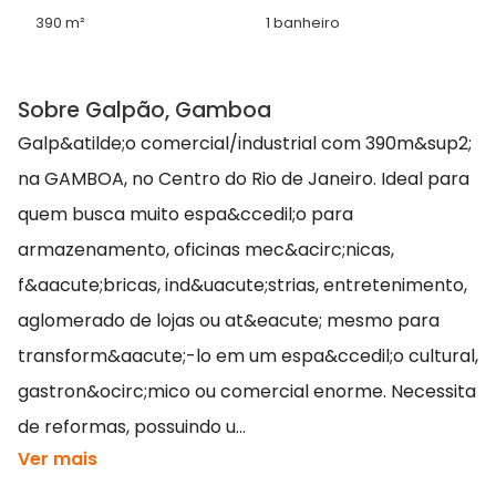
390 m²
1 banheiro
Sobre Galpão, Gamboa
Galp&atilde;o comercial/industrial com 390m&sup2;
na GAMBOA, no Centro do Rio de Janeiro. Ideal para
quem busca muito espa&ccedil;o para
armazenamento, oficinas mec&acirc;nicas,
f&aacute;bricas, ind&uacute;strias, entretenimento,
aglomerado de lojas ou at&eacute; mesmo para
transform&aacute;-lo em um espa&ccedil;o cultural,
gastron&ocirc;mico ou comercial enorme. Necessita
de reformas, possuindo u...
Ver mais