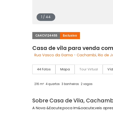
1 / 44
CA4CV124455
Exclusivo
Casa de vila para vend
Rua Vasco da Gama - Cachambi, Rio 
44 Fotos
Mapa
Tour Virtual
216 m²
4 quartos
3 banheiros
2 vagas