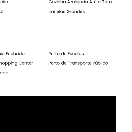
l
 de Serviço
Armário Cozinha
rrasqueira
Cozinha Azulejada Até o T
 Natural
Janelas Grandes
domínio Fechado
Perto de Escolas
to de Shopping Center
Perto de Transporte Públi
 Asfaltada