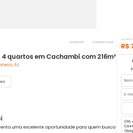
FAVORITOS
COMPART
a com 4 quartos em Cachambi com 21
de Janeiro, RJ
Vídeo