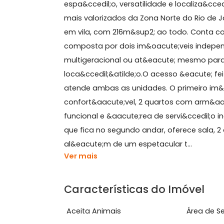
Sobre Casa de Vila, Cac
A Nova &Eacute;poca Im&oacute;vei
espa&ccedil;o, versatilidade e locali
mais valorizados da Zona Norte do Ri
em vila, com 216m&sup2; ao todo. Co
composta por dois im&oacute;veis in
multigeracional ou at&eacute; mes
loca&ccedil;&atilde;o.O acesso &eac
atende ambas as unidades. O primei
confort&aacute;vel, 2 quartos com ar
funcional e &aacute;rea de servi&cc
que fica no segundo andar, oferece s
al&eacute;m de um espetacular t...
Ver mais