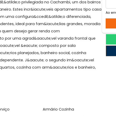
hambi
s apresenta uma excelente oportunidade para quem b
za&ccedil;&atilde;o privilegiada no Cachambi, um dos ba
o de Janeiro. Estes incr&iacute;veis apartamentos tipo
nta com uma configura&ccedil;&atilde;o diferenciada,
dependentes, ideal para fam&iacute;lias grandes, mor
mo para quem deseja gerar renda com
ute; feito por uma agrad&aacute;vel varanda frontal q
ro im&oacute;vel &eacute; composto por sala
m&aacute;rios planejados, banheiro social, cozinha
edil;o independente. J&aacute; o segundo im&oacute;ve
ala, 2 quartos, cozinha com arm&aacute;rios e banheir