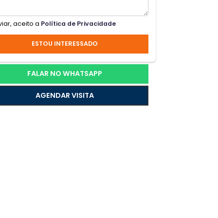
usca
irros
 casa
Ao enviar, aceito a
Política de Privacidade
ESTOU INTERESSADO
adia
ue
FALAR NO WHATSAPP
AGENDAR VISITA
l
o,