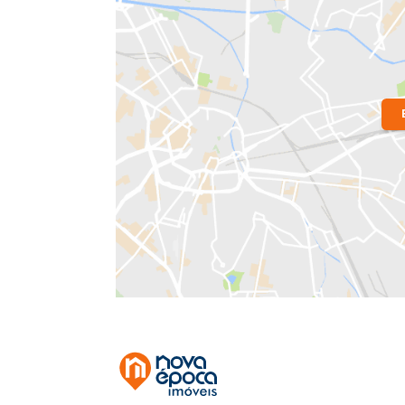
Localização do Imóvel
Bairro:
Cachambi
- Rio de Janeiro, RJ
Endereço: Rua Vasco da Gama