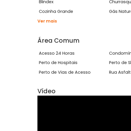
Características do Imóve
Aceita Animais
Área
Blindex
Chu
Cozinha Grande
Gás
Ver mais
Área Comum
Acesso 24 Horas
Con
Perto de Hospitais
Per
Perto de Vias de Acesso
Rua