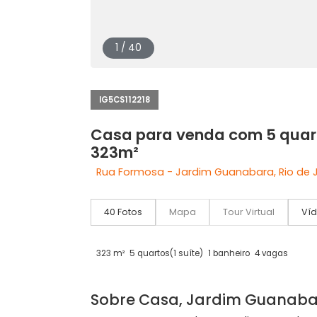
1 / 40
IG5CS112218
Casa para venda com 5 
323m²
Rua Formosa - Jardim Guanabara, Ri
40 Fotos
Mapa
Tour Virtual
323 m²
5 quartos
(1 suíte)
1 banheiro
4 vaga