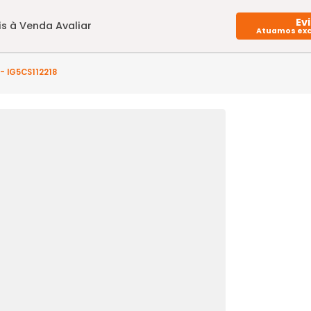
Imóveis à Venda
Avaliar
rto(s) - IG5CS112218