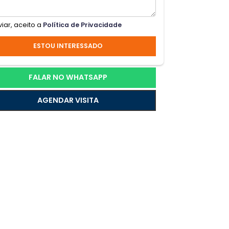
;a
ca
Ao enviar, aceito a
Política de Privacidade
;do,
ESTOU INTERESSADO
ncia
FALAR NO WHATSAPP
AGENDAR VISITA
sa e
a em
tes