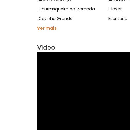
Ver mais
Características do Imóve
Área de Serviço
Arm
Churrasqueira na Varanda
Clo
Cozinha Grande
Escr
Ver mais
Vídeo