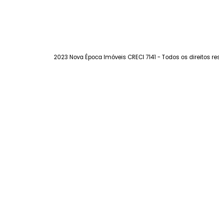
1.900.000
R$
FAVORITOS
COMPARTILHAR
2023 Nova Época Imóveis CRECI 7141 - Todos os dir