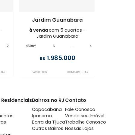
Guanabara
IG5CS122488
Guanabara
Jardim Guanabara
m 5 quartos -
à venda
com 5 quartos -
Guanabara
Jardim Guanabara
-
2
450m²
5
-
4