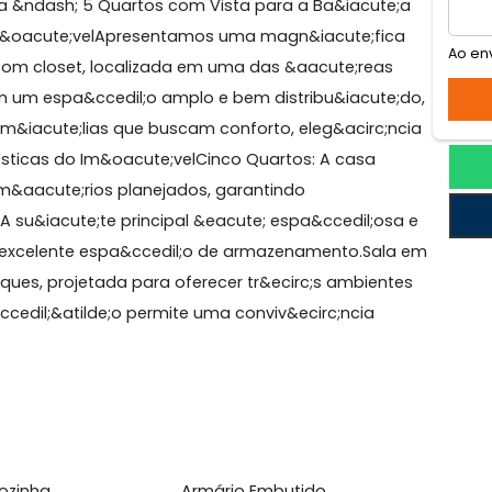
nabara
abara &ndash; 5 Quartos com Vista para a Ba&iacute
;o do Im&oacute;velApresentamos uma magn&iacute;fi
te;te com closet, localizada em uma das &aacute;reas
. Com um espa&ccedil;o amplo e bem distribu&iacute
 para fam&iacute;lias que buscam conforto, eleg&acirc;
acute;sticas do Im&oacute;velCinco Quartos: A casa
com arm&aacute;rios planejados, garantindo
idade. A su&iacute;te principal &eacute; espa&ccedil;o
na um excelente espa&ccedil;o de armazenamento.Sal
 destaques, projetada para oferecer tr&ecirc;s ambien
nfigura&ccedil;&atilde;o permite uma conviv&ecirc;ncia