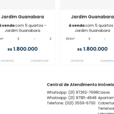
Imóveis semelhantes em
Jardim 
IG5CS108071
IG5CS114652
Jardim Guanabara
Jardim 
à venda
com 5 quartos -
à venda
co
Jardim Guanabara
Jardim 
167m²
5
-
2
353m²
5