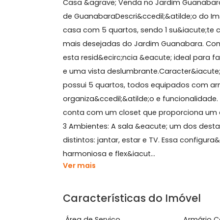
Sobre Casa, Jardim Gua
Casa &agrave; Venda no Jardim Guan
de GuanabaraDescri&ccedil;&atilde
casa com 5 quartos, sendo 1 su&iacu
mais desejadas do Jardim Guanabara
esta resid&ecirc;ncia &eacute; ideal
e uma vista deslumbrante.Caracter&i
possui 5 quartos, todos equipados 
organiza&ccedil;&atilde;o e funcional
conta com um closet que proporcio
3 Ambientes: A sala &eacute; um dos
distintos: jantar, estar e TV. Essa co
harmoniosa e flex&iacut...