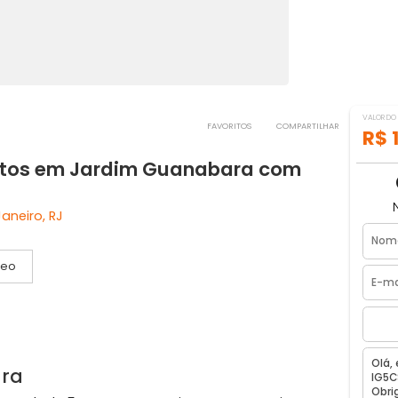
FAVORITOS
COMPART
quartos em Jardim Guanabara com
o de Janeiro, RJ
Vídeo
s