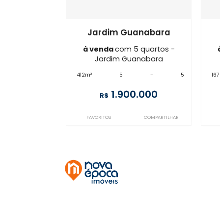
IG5CS103844
Jardim Guanabara
à venda
com 5 quartos -
Jardim Guanabara
412m²
5
-
5