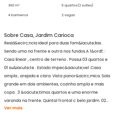
360 m²
5 quartos
(2 suítes)
4 banheiros
2 vagas
Sobre Casa, Jardim Carioca
Resid&ecirc;ncia ideal para duas fam&iacute;lias.
Sendo uma na frente e outra nos fundos.A 1&ordf; :
Casa linear , centro de terreno . Possui 03 quartos e
01 su&iacute;te . Estado impec&aacute;vel .Casa
ampla , arejada e clara. Vista panor&acirc;mica. Sala
grande em dois ambientes, cozinha ampla e mais
copa . 3 &oacute;timos quartos e uma enorme
varanda na frente. Quintal frontal c belo jardim. 02...
Ver mais