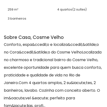
259 m²
4 quartos
(2 suítes)
3 banheiros
Sobre Casa, Cosme Velho
Conforto, espa&ccedil;o e localiza&ccedil;&atilde;o
no Cora&ccedil;&atilde;o do Cosme VelhoLocalizada
no charmoso e tradicional bairro do Cosme Velho,
excelente oportunidade para quem busca conforto,
praticidade e qualidade de vida no Rio de
Janeiro.Com 4 quartos amplos, 2 su&iacute;tes, 2
banheiros, lavabo. Cozinha com conceito aberto. O
im&oacute;vel &eacute; perfeito para
fam&iacute;lias, profi...