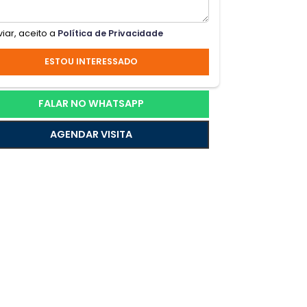
Ao enviar, aceito a
Política de Privacidade
 dos
ESTOU INTERESSADO
a e
FALAR NO WHATSAPP
reta
e um
AGENDAR VISITA
 com