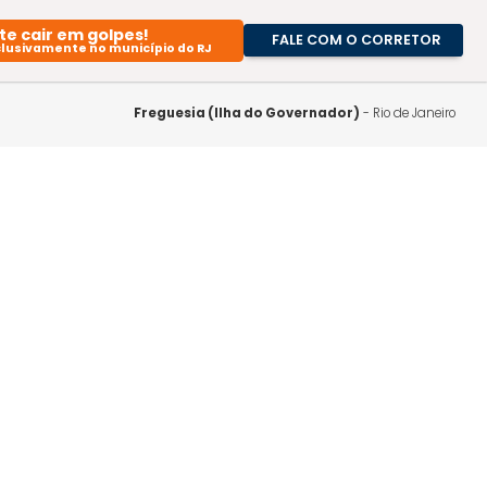
Evite cair em golpes!
FALE CO
Atuamos exclusivamente no município do RJ
A Imob
Nossa
Freguesia (Ilha do Governad
Blog
Traba
Cono
Guia 