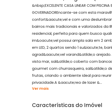
141 m²
3 quartos
(1 suíte)
3 banheiros
Sobre Casa, Freguesia (I
&nbsp;EXCELENTE CASA LINEAR COM PIS
GOVERNADOREncante-se com esta mara
confort&aacute;vel e com uma deslum
bairros mais tradicionais e valorizad
residencial, perfeita para quem busc
im&oacute;vel possui ampla sala em 2
em LED, 2 quartos sendo 1 su&iacute;t
agrad&aacute;vel varand&atilde;o a
vista mar, sal&atilde;o coberto com
gourmet com churrasqueira, sal&atil
frutas, criando o ambiente ideal par