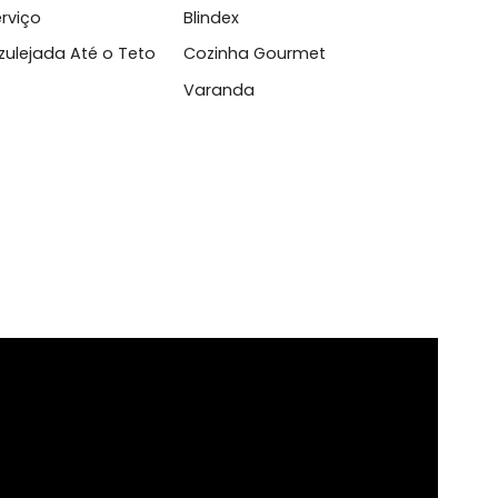
.
l
 de Serviço
Blindex
inha Azulejada Até o Teto
Cozinha Gourmet
tal
Varanda