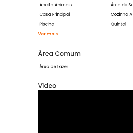
privacidade.A &aacute;rea de lazer &..
Ver mais
Características do Imóve
Aceita Animais
Área
Casa Principal
Coz
Piscina
Quin
Ver mais
Área Comum
Área de Lazer