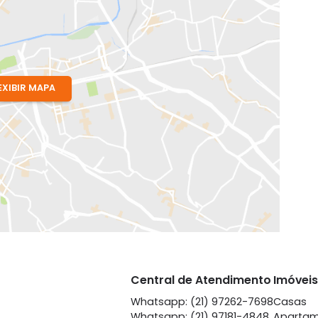
or)
- Rio de Janeiro, RJ
ndes
EXIBIR MAPA