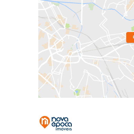
Localização do Imóvel
Condomínio:
Ilha Do Governador
Bairro:
Freguesia (Ilha do Governad
Endereço: Rua Coronel Rogaciano Me