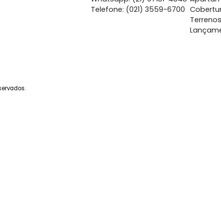
Central de Atendime
Whatsapp: (21) 97262-
Whatsapp: (21) 97181-4
Telefone: (021) 3559-6