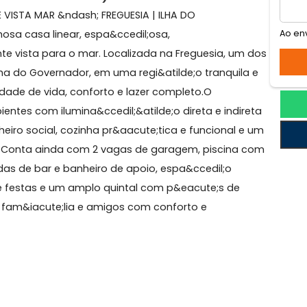
lha do Governador)
CINA E VISTA MAR &ndash; FREGUESIA | ILHA DO
vilhosa casa linear, espa&ccedil;osa,
brante vista para o mar. Localizada na Freguesia, um
os da Ilha do Governador, em uma regi&atilde;o tranquil
a qualidade de vida, conforto e lazer completo.O
 ambientes com ilumina&ccedil;&atilde;o direta e indi
e, banheiro social, cozinha pr&aacute;tica e funcional 
rejado. Conta ainda com 2 vagas de garagem, piscina
 bancadas de bar e banheiro de apoio, espa&ccedil;o
de;o de festas e um amplo quintal com p&eacute;s de
a reunir fam&iacute;lia e amigos com conforto e