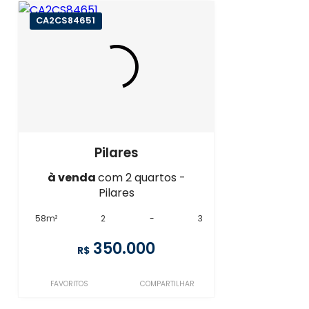
CA2CS84651
Pilares
à venda
com 2 quartos -
Pilares
58m²
2
-
3
350.000
R$
FAVORITOS
COMPARTILHAR