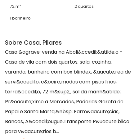
72 m²
2 quartos
1 banheiro
Sobre Casa, Pilares
Casa &agrave; venda na Aboli&ccedil;&atilde;o -
Casa de vila com dois quartos, sala, cozinha,
varanda, banheiro com box blindex, &aacute;rea de
servi&ccedil;o, c&ocirc;modos com pisos frios,
terra&ccedil;o, 72 m&sup2;, sol da manh&atilde;.
Pr&oacute;ximo a Mercados, Padarias Garota do
Papai e Santa Marta,&nbsp; Farm&aacute;cias,
Bancos, A&ccedil;ougue,Transporte P&uacute;blico
para v&aacute;rios b...