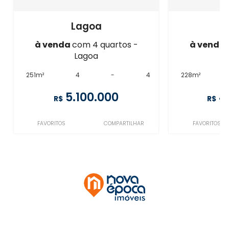
Lagoa
à venda
com 4 quartos -
à venda
Lagoa
251m²
4
-
4
228m²
5.100.000
4
R$
R$
FAVORITOS
COMPARTILHAR
FAVORITOS