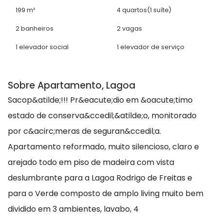
199 m²
4 quartos
(1 suíte)
2 banheiros
2 vagas
1 elevador social
1 elevador de serviço
Sobre Apartamento, Lagoa
Sacop&atilde;!!! Pr&eacute;dio em &oacute;timo
estado de conserva&ccedil;&atilde;o, monitorado
por c&acirc;meras de seguran&ccedil;a.
Apartamento reformado, muito silencioso, claro e
arejado todo em piso de madeira com vista
deslumbrante para a Lagoa Rodrigo de Freitas e
para o Verde composto de amplo living muito bem
dividido em 3 ambientes, lavabo, 4