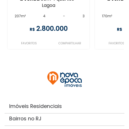
Lagoa
207m²
4
-
3
170m²
2.800.000
2
R$
R$
FAVORITOS
COMPARTILHAR
FAVORITOS
Imóveis Residenciais
Bairros no RJ