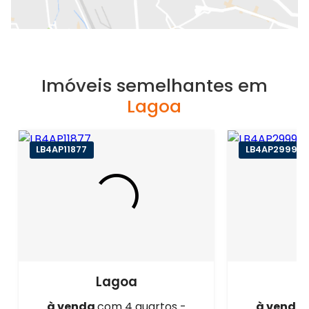
Imóveis semelhantes em
Lagoa
LB4AP11877
LB4AP29999
Lagoa
à venda
com 4 quartos -
à venda