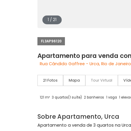
1 / 21
FL3AP96120
Apartamento para venda
Rua Cândido Gaffree - Urca, Rio de J
21 Fotos
Mapa
Tour Virtual
121 m²
3 quartos
(1 suíte)
2 banheiros
1 vaga