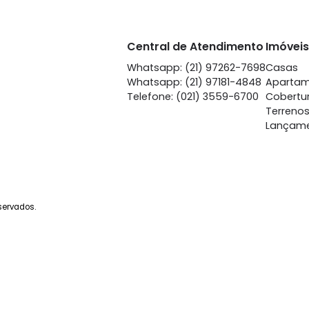
Urca
Ur
à venda
com 3 quartos - Urca
à venda
com 3 
109m²
3
-
1
112m²
3
1.390.000
1.3
R$
R$
FAVORITOS
COMPARTILHAR
FAVORITOS
Central de Atendime
Whatsapp: (21) 97262-
Whatsapp: (21) 97181-4