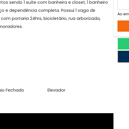
a
a Urca com área útil de 121m² composto por sala bem
 quartos sendo 1 suíte com banheira e closet, 1 banhe
e serviço e dependência completa. Possui 1 vaga de
ado, com portaria 24hrs, bicicletário, rua arborizada,
ara os moradores.
l
set
domínio Fechado
Elevador