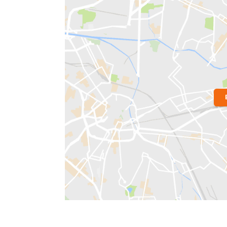
Localização do Imóvel
Bairro:
Urca
- Rio de Janeiro, RJ
Endereço: Rua Cândido Gaffree