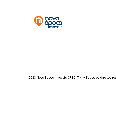
Urca
à venda
com 3 quartos - Urca
98m²
3
-
-
1.300.000
R$
FAVORITOS
COMPARTILHAR