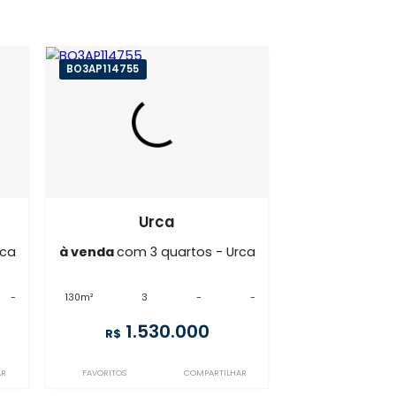
rca
BO3AP114755