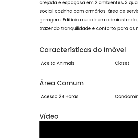
Sobre Apartamento, Urc
Apartamento a venda de 3 quartos n
arejada e espaçosa em 2 ambientes, 3
social, cozinha com armários, área d
garagem. Edifício muito bem administr
trazendo tranquilidade e conforto p
Características do Imóve
Aceita Animais
Clo
Área Comum
Acesso 24 Horas
Con