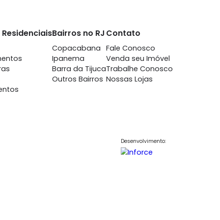
ca
Urca
quartos - Urca
à venda
com 3 quartos - Urca
-
-
130m²
3
-
-
50.000
1.530.000
R$
COMPARTILHAR
FAVORITOS
COMPARTILHAR
nto
Imóveis Residenciais
Bairros no RJ
Contato
7698
Casas
Copacabana
Fale Conosc
848
Apartamentos
Ipanema
Venda seu Im