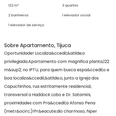
122 m²
3 quartos
2 banheiros
1 elevador social
1 elevador de serviço
Sobre Apartamento, Tijuca
Oportunidade! Localiza&ccedil;&atilde;o
privilegiada.Apartamento com magnifica planta,122
m&sup2; no IPTU, para quem busca espa&ccedil;o e
boa localiza&ccedil;&atilde;o, junto a Igreja dos
Capuchinhos, rua estritamente residencial,
transversal a Haddock Lobo e Dr. Satamini,
proximidades com Pra&ccedil;a Afonso Pena
(metr&ocirc;)!Pr&eacute;dio charmoso, hiper