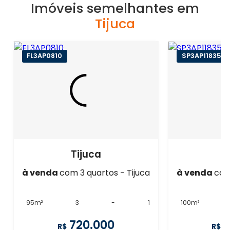
Imóveis semelhantes em
Tijuca
FL3AP0810
SP3AP11835
Tijuca
à venda
com 3 quartos - Tijuca
à venda
com
95m²
3
-
1
100m²
720.000
R$
R$