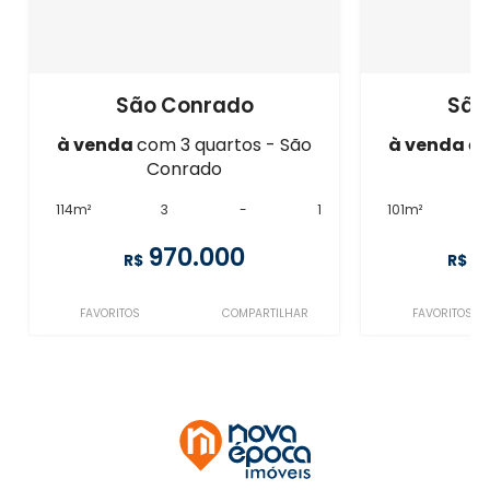
São Conrado
São
à venda
com 3 quartos - São
à venda
co
Conrado
C
114m²
3
-
1
101m²
970.000
1
R$
R$
FAVORITOS
COMPARTILHAR
FAVORITOS