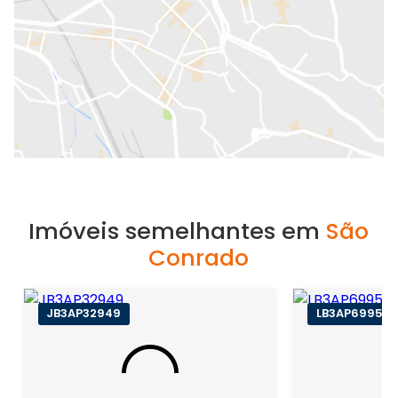
Imóveis semelhantes em
São
Conrado
JB3AP32949
LB3AP69959