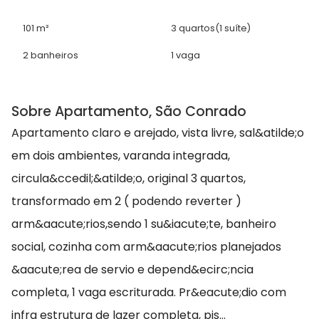
101 m²
3 quartos
(1 suíte)
2 banheiros
1 vaga
Sobre Apartamento, São Conrado
Apartamento claro e arejado, vista livre, sal&atilde;o
em dois ambientes, varanda integrada,
circula&ccedil;&atilde;o, original 3 quartos,
transformado em 2 ( podendo reverter )
arm&aacute;rios,sendo 1 su&iacute;te, banheiro
social, cozinha com arm&aacute;rios planejados
&aacute;rea de servio e depend&ecirc;ncia
completa, 1 vaga escriturada. Pr&eacute;dio com
infra estrutura de lazer completa, pis...