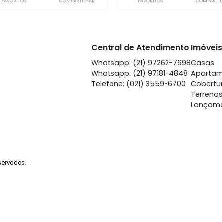
Praça da Bandeira
Praça d
à venda
com 3 quartos -
à venda
co
Praça da Bandeira
Praça d
68m²
3
-
1
98m²
3
620.000
59
R$
R$
FAVORITOS
COMPARTILHAR
FAVORITOS
Central de Atendime
Whatsapp: (21) 97262-