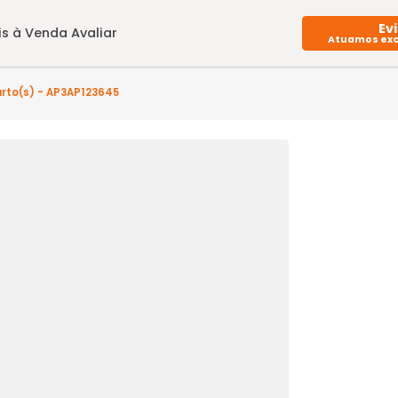
Imóveis à Venda
Avaliar
 - 3 quarto(s) - AP3AP123645