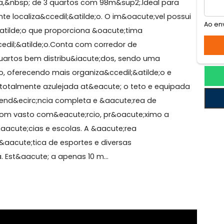
ça da Bandeira
 Tijuca,&nbsp; de 3 quartos com 98m&sup2;.Ideal para
xcelente localiza&ccedil;&atilde;o. O im&oacute;vel po
janel&atilde;o que proporciona &oacute;tima
ntila&ccedil;&atilde;o.Conta com corredor de
ecirc;s quartos bem distribu&iacute;dos, sendo uma
nejado, oferecendo mais organiza&ccedil;&atilde;o e
onal, totalmente azulejada at&eacute; o teto e equip
e depend&ecirc;ncia completa e &aacute;rea de
tilde;o com vasto com&eacute;rcio, pr&oacute;ximo a
, farm&aacute;cias e escolas. A &aacute;rea
ra pr&aacute;tica de esportes e diversas
onomia. Est&aacute; a apenas 10 m...