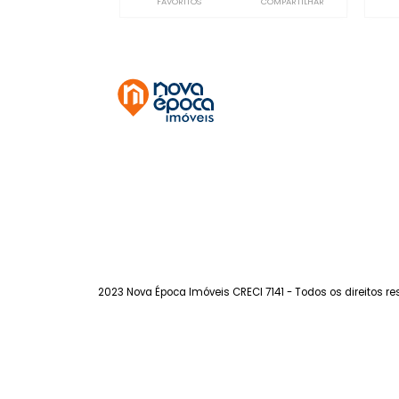
Praça da Bandeira
à venda
com 3 quartos -
Praça da Bandeira
83m²
3
-
1
580.000
R$
FAVORITOS
COMPARTILHAR