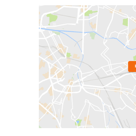
Localização do Imóvel
Bairro:
Praça da Bandeira
- Rio de Ja
Endereço: Rua Barão de Iguatemi