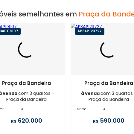
Imóveis semelhantes em
Praça d
LB3AP118107
AP3AP123727