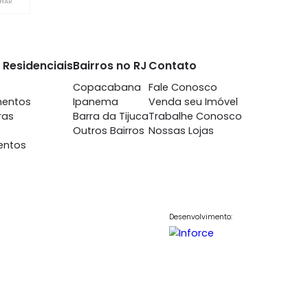
a Bandeira
m 3 quartos -
a Bandeira
-
2
0.000
COMPARTILHAR
nto
Imóveis Residenciais
Bairros no RJ
Contato
7698
Casas
Copacabana
Fale Conosc