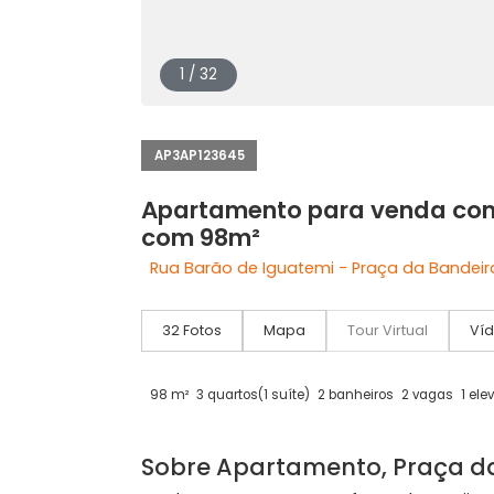
1 / 32
AP3AP123645
Apartamento para venda
com 98m²
Rua Barão de Iguatemi - Praça da Ban
32 Fotos
Mapa
Tour Virtual
98 m²
3 quartos
(1 suíte)
2 banheiros
2 vag