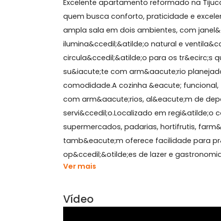
Sobre Apartamento, Pra
Excelente apartamento reformado na
quem busca conforto, praticidade e e
ampla sala em dois ambientes, com 
ilumina&ccedil;&atilde;o natural e ve
circula&ccedil;&atilde;o para os tr&
su&iacute;te com arm&aacute;rio pla
comodidade.A cozinha &eacute; funci
com arm&aacute;rios, al&eacute;m d
servi&ccedil;o.Localizado em regi&a
supermercados, padarias, hortifrutis
tamb&eacute;m oferece facilidade pa
op&ccedil;&otilde;es de lazer e gastr