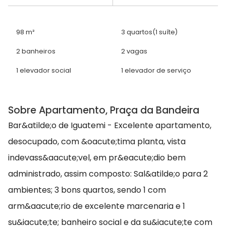
98 m²
3 quartos
(1 suíte)
2 banheiros
2 vagas
1 elevador social
1 elevador de serviço
Sobre Apartamento, Praça da Bandeira
Bar&atilde;o de Iguatemi - Excelente apartamento,
desocupado, com &oacute;tima planta, vista
indevass&aacute;vel, em pr&eacute;dio bem
administrado, assim composto: Sal&atilde;o para 2
ambientes; 3 bons quartos, sendo 1 com
arm&aacute;rio de excelente marcenaria e 1
su&iacute;te; banheiro social e da su&iacute;te com