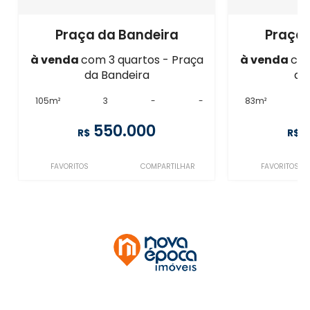
Praça da Bandeira
Praça 
à venda
com 3 quartos - Praça
à venda
com
da Bandeira
da
105m²
3
-
-
83m²
550.000
R$
R$
FAVORITOS
COMPARTILHAR
FAVORITOS