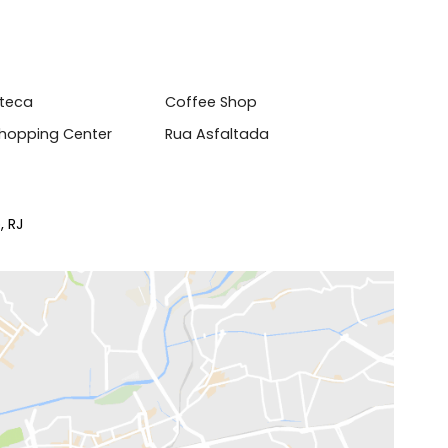
 de Serviço
Blindex
elas Grandes
Jardim
rto da Empregada
Utilize FGTS
nquedoteca
Coffee Shop
to de Shopping Center
Rua Asfaltada
aneiro, RJ