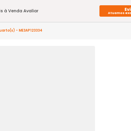
Imóveis à Venda
Avaliar
os - 3 quarto(s) - ME3AP123334