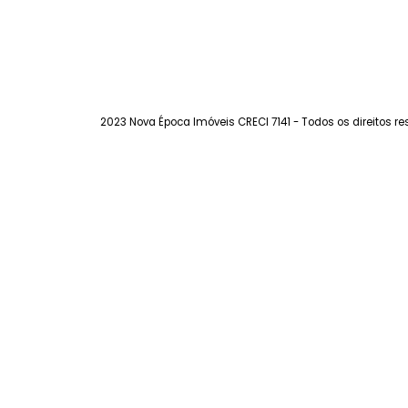
260.000
R$
FAVORITOS
COMPARTILHAR
2023 Nova Época Imóveis CRECI 7141 - Todos os dir