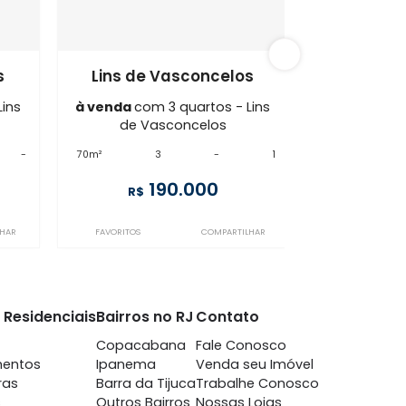
Vasconcelos
ME3AP73836
Vasconcelos
Lins de Vasconcelos
3 quartos - Lins
à venda
com 3 quartos - Lins
concelos
de Vasconcelos
-
-
70m²
3
-
1