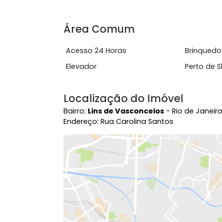
Aceita Animais
Área
Cozinha Azulejada Até o Teto
Jan
Portaria 24 horas
Qua
Ver mais
Área Comum
Acesso 24 Horas
Bri
Elevador
Per
Localização do Imóvel
Bairro:
Lins de Vasconcelos
- Rio de J
Endereço: Rua Carolina Santos