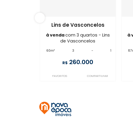
ME3AP28605
Lins de Vasconcelos
à venda
com 3 quartos - Lins
de Vasconcelos
60m²
3
-
1