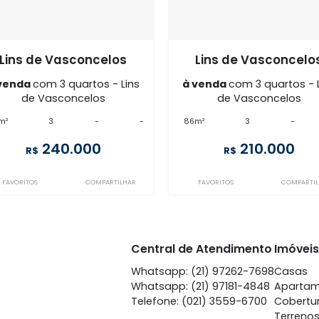
Imóveis semelhantes em
Lins de 
ME3AP50255
ME3AP52078
Lins de Vasconcelos
Lins de 
à venda
com 3 quartos - Lins
à venda
com 
de Vasconcelos
de Vas
87m²
3
-
-
86m²
3