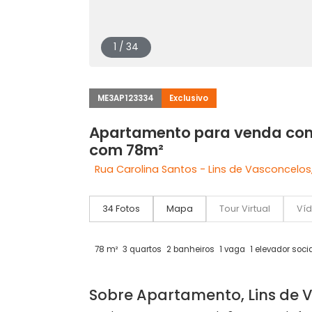
1 / 34
ME3AP123334
Exclusivo
Apartamento para venda 
com 78m²
Rua Carolina Santos - Lins de Vascon
34 Fotos
Mapa
Tour Virtual
78 m²
3 quartos
2 banheiros
1 vaga
1 eleva