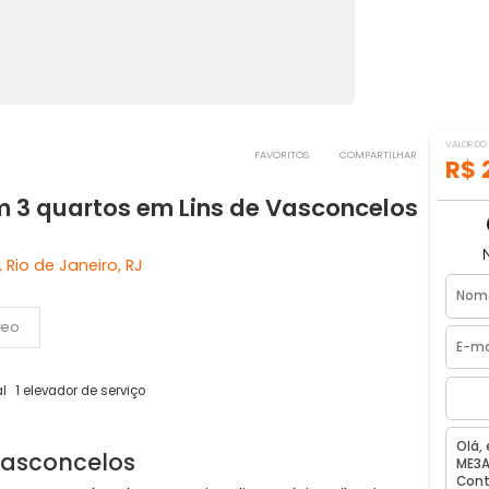
FAVORITOS
COMPART
com 3 quartos em Lins de Vasconce
celos, Rio de Janeiro, RJ
Vídeo
dor social
1 elevador de serviço