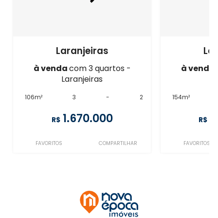
Laranjeiras
Lar
à venda
com 3 quartos -
à venda
Laranjeiras
La
106m²
3
-
2
154m²
1.670.000
1
R$
R$
FAVORITOS
COMPARTILHAR
FAVORITOS