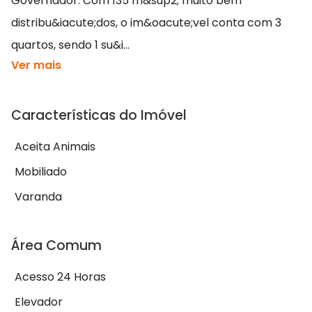
Governador. Com 135 m&sup2; muito bem
distribu&iacute;dos, o im&oacute;vel conta com 3
quartos, sendo 1 su&i...
Ver mais
Características do Imóvel
Aceita Animais
Mobiliado
Varanda
Área Comum
Acesso 24 Horas
Elevador