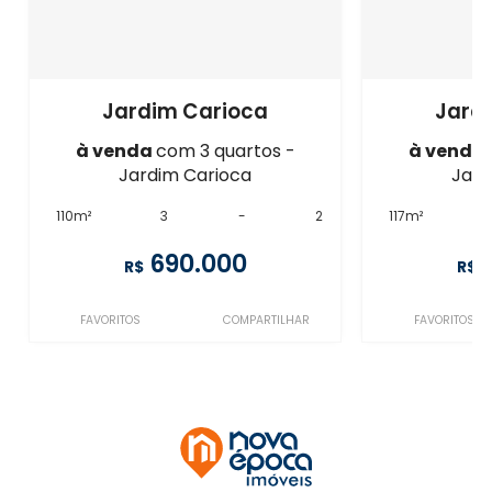
Jardim Carioca
Jard
à venda
com 3 quartos -
à venda
Jardim Carioca
Jard
110m²
3
-
2
117m²
690.000
R$
R$
FAVORITOS
COMPARTILHAR
FAVORITOS