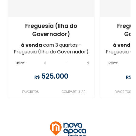
Freguesia (Ilha do
Fregue
Governador)
Gov
à venda
com 3 quartos -
à venda
Freguesia (Ilha do Governador)
Freguesia (I
115m²
3
-
2
126m²
525.000
R$
R$
FAVORITOS
COMPARTILHAR
FAVORITOS