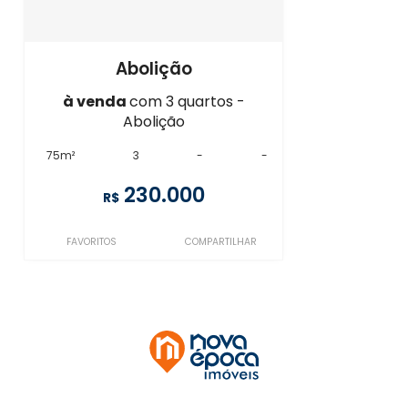
Abolição
à venda
com 3 quartos -
Abolição
75m²
3
-
-
230.000
R$
FAVORITOS
COMPARTILHAR