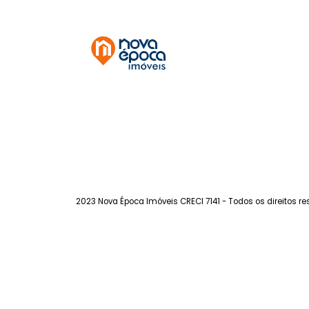
Vila Isabel
à venda
com 2 quartos - Vila
Isabel
72m²
2
-
-
410.000
R$
FAVORITOS
COMPARTILHAR