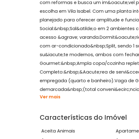
Sobre Apartamento, Vila 
EXCELENTE PLANTA E CONFORTO IMEDIAT
com reformas e busca um im&oacute;
escolha em Vila Isabel. Com uma pla
planejado para oferecer amplitude e
Social:&nbsp;Sal&atilde;o em 2 ambie
acesso &agrave; varanda.Dormit&oac
com ar-condicionado&nbsp;Split, send
su&iacute;te modernos, ambos com 
Gourmet:&nbsp;Ampla copa/cozinha r
Completo:&nbsp;&Aacute;rea de serv
empregada (quarto e banheiro).Vag
demarcada&nbsp;(total conveni&ecirc;
Ver mais