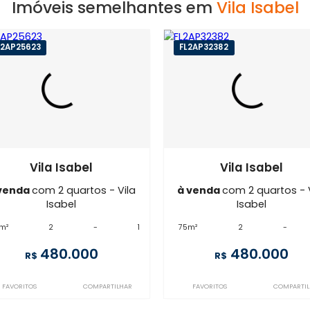
EXIBIR MAPA
Imóveis semelhantes em
Vila
SP2AP25623
FL2AP32382