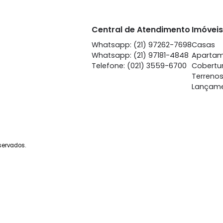
Vila Isabel
Vila
à venda
com 2 quartos - Vila
à venda
com 
Isabel
Is
80m²
2
-
1
75m²
2
480.000
48
R$
R$
FAVORITOS
COMPARTILHAR
FAVORITOS
Central de Atendime