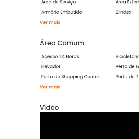
Características do Imóve
Aceita Animais
Apa
Área de Serviço
Área
Armário Embutido
Blin
Ver mais
Área Comum
Acesso 24 Horas
Bici
Elevador
Pert
Perto de Shopping Center
Pert