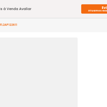
Imóveis à Venda
Avaliar
rto(s) - FL2AP122611