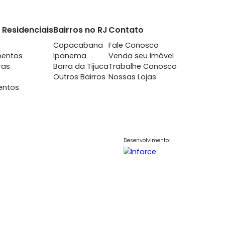
 Isabel
Vila Isabel
2 quartos - Vila
à venda
com 2 quartos - Vila
abel
Isabel
-
1
71m²
2
-
1
0.000
479.000
R$
COMPARTILHAR
FAVORITOS
COMPARTILHAR
nto
Imóveis Residenciais
Bairros no RJ
Contato