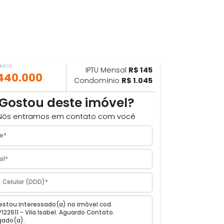
VALOR DO IMÓVEL
IPTU Mensal
R$ 145
ILHAR
R$ 440.000
Condomínio
R$ 1.045
1m²
Gostou deste imóvel?
o, RJ
Nós entramos em contato com você