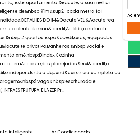
Isabel
O!&nbsp;🏢Se voc&ecirc; n&atilde;o quer se preocupa
vel pronto, este apartamento &eacute; a sua melhor
nta inteligente de&nbsp;91m&sup2;, cada metro foi
 funcionalidade.DETALHES DO IM&Oacute;VEL:&Aacute;re
ntes com excelente ilumina&ccedil;&atilde;o natural e
ute;rios:&nbsp;2 quartos espa&ccedil;osos, equipado
o 1 su&iacute;te privativa.Banheiros:&nbsp;Social e
fechamento em&nbsp;Blindex.Cozinha
epleta de arm&aacute;rios planejados.Servi&ccedil;o
i&ccedil;o independente e depend&ecirc;ncia complet
a de Garagem:&nbsp;1 vaga&nbsp;escriturada e
ncia).INFRAESTRUTURA E LAZER:Pr...