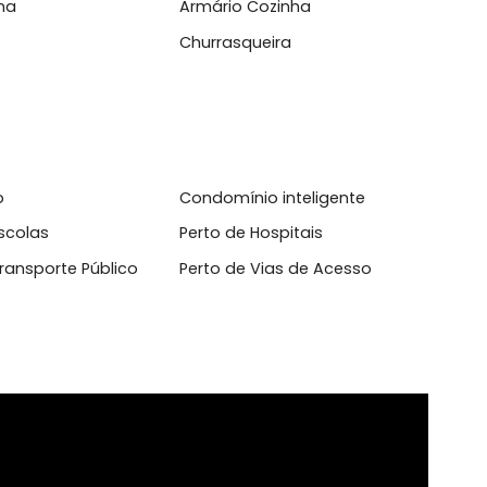
l
rtamento inteligente
Ar Condicionado
 Externa
Armário Cozinha
dex
Churrasqueira
cletário
Condomínio inteligente
o de Escolas
Perto de Hospitais
o de Transporte Público
Perto de Vias de Acesso