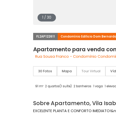
1 / 30
FL2AP122611
Condomínio Edificio Dom B
Apartamento para venda 
Rua Sousa Franco - Condomínio Condo
30 Fotos
Mapa
Tour Virtual
91 m²
2 quartos
(1 suíte)
2 banheiros
1 vaga