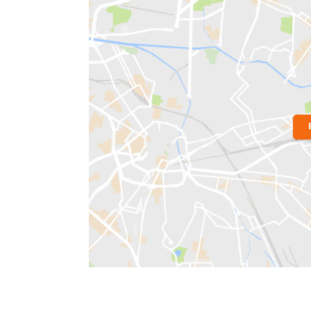
Localização do Imóvel
Condomínio:
Condomínio Edificio 
Bairro:
Vila Isabel
- Rio de Janeiro, RJ
Endereço: Rua Sousa Franco