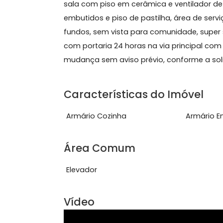
Sobre Apartamento, Vila 
Grande oportunidade! 2 quartos, sen
sala com piso em cerâmica e ventilad
embutidos e piso de pastilha, área 
fundos, sem vista para comunidade, s
com portaria 24 horas na via principa
mudança sem aviso prévio, conforme a
Características do Imóve
Armário Cozinha
Arm
Área Comum