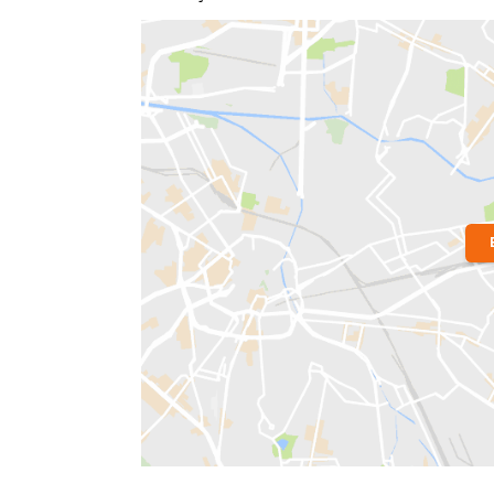
Localização do Imóvel
Bairro:
Vila Isabel
- Rio de Janeiro, RJ
Endereço: Rua Visconde de Santa Isa