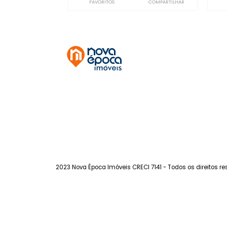
Vila Isabel
à venda
com 2 quartos - Vila
Isabel
115m²
2
-
-
189.000
R$
FAVORITOS
COMPARTILHAR