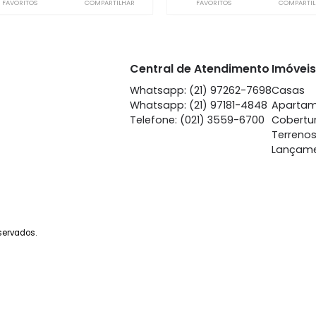
Vila Isabel
Vila
à venda
com 2 quartos - Vila
à venda
com 
Isabel
Is
75m²
2
-
1
65m²
2
210.000
20
R$
R$
FAVORITOS
COMPARTILHAR
FAVORITOS
Central de Atendime
Whatsapp: (21) 97262-