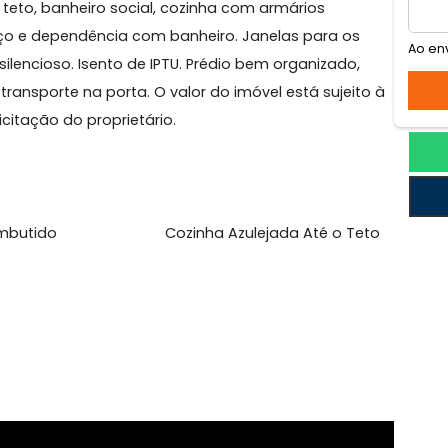
Isabel
do 1 com piso de taco (sinteco)e guarda roupa embuti
or de teto, banheiro social, cozinha com armários
de serviço e dependência com banheiro. Janelas para o
uper silencioso. Isento de IPTU. Prédio bem organizado
l com transporte na porta. O valor do imóvel está sujei
 solicitação do proprietário.
l
ário Embutido
Cozinha Azulejada Até o T