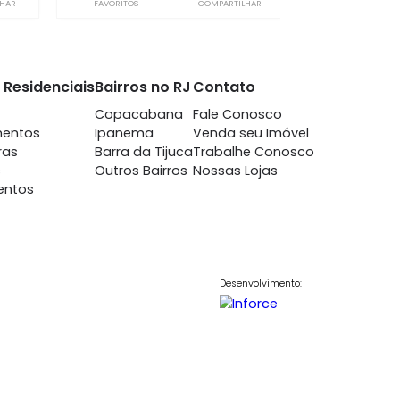
 Isabel
Vila Isabel
2 quartos - Vila
à venda
com 2 quartos - Vila
abel
Isabel
-
1
65m²
2
-
1
0.000
220.000
R$
COMPARTILHAR
FAVORITOS
COMPARTILHAR
nto
Imóveis Residenciais
Bairros no RJ
Contato
7698
Casas
Copacabana
Fale Conosc