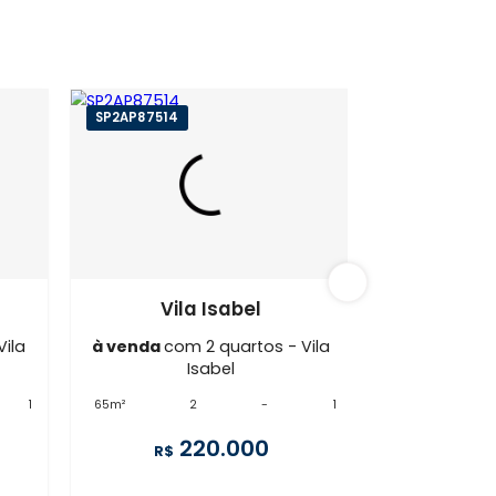
 Isabel
SP2AP87514