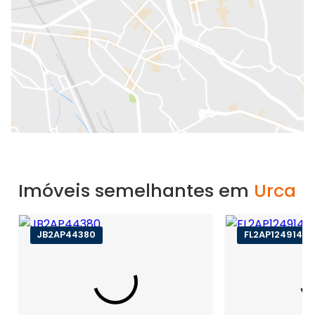
Imóveis semelhantes em
Urca
JB2AP44380
FL2AP124914