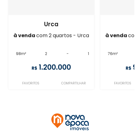
Urca
U
à venda
com 2 quartos - Urca
à venda
com 
98m²
2
-
1
76m²
2
1.200.000
9
R$
R$
FAVORITOS
COMPARTILHAR
FAVORITOS