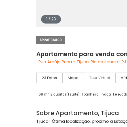
1 / 23
SP2AP96800
Apartamento para venda
Rua Araújo Pena - Tijuca, Rio de Janei
23 Fotos
Mapa
Tour Virtual
69 m²
2 quartos
(1 suíte)
1 banheiro
1 vaga