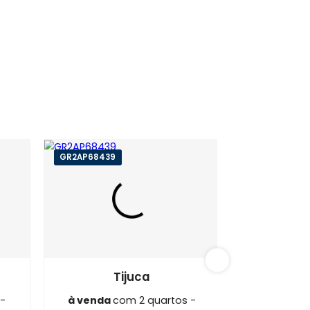
ijuca