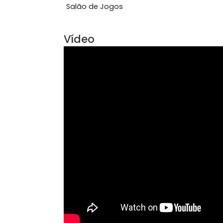
Varanda
Área Comum
Elevador
Pla
Salão de Jogos
Vídeo