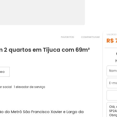
FAVORITOS
COMPART
 com 2 quartos em Tijuca com 69m²
ro, RJ
Vídeo
1 elevador social
1 elevador de serviço