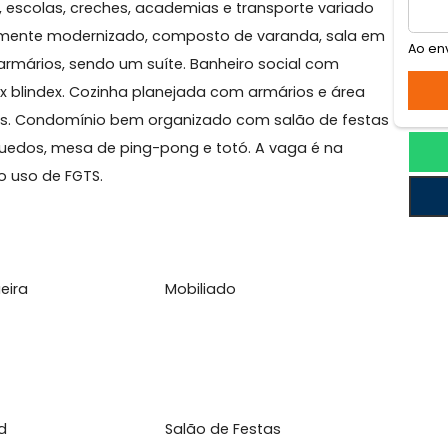
ca
 Estação do Metrô São Francisco Xavier e Largo da
icado, escolas, creches, academias e transporte vari
el, totalmente modernizado, composto de varanda, sal
 com armários, sendo um suíte. Banheiro social com
as e box blindex. Cozinha planejada com armários e áre
nheiros. Condomínio bem organizado com salão de fe
, brinquedos, mesa de ping-pong e totó. A vaga é na
o para o uso de FGTS.
l
rrasqueira
Mobiliado