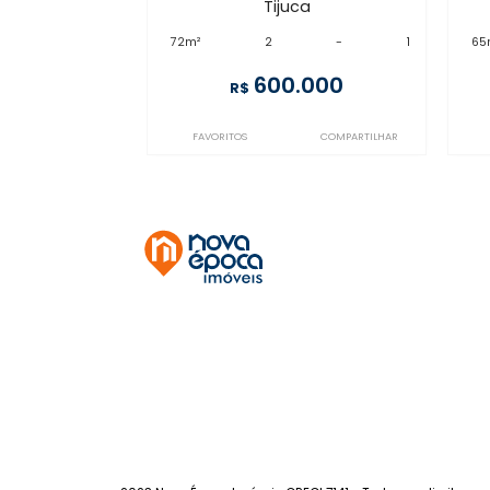
CO2AP23261
Tijuca
à venda
com 2 quartos -
Tijuca
72m²
2
-
1
600.000
R$
FAVORITOS
COMPARTILHAR