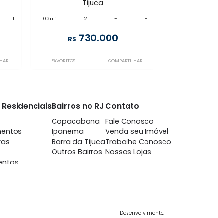
GR2AP68439
juca
Tijuca
m 2 quartos -
à venda
com 2 quartos -
juca
Tijuca
-
1
103m²
2
-
-
7.000
730.000
R$
COMPARTILHAR
FAVORITOS
COMPARTILHAR