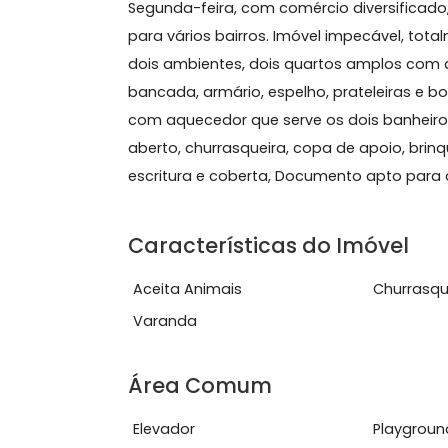
Sobre Apartamento, Tiju
Tijuca! Ótima localização, próximo a
Segunda-feira, com comércio diversif
para vários bairros. Imóvel impecáv
dois ambientes, dois quartos amplos
bancada, armário, espelho, prateleir
com aquecedor que serve os dois ba
aberto, churrasqueira, copa de apoio
escritura e coberta, Documento apt
Características do Imóve
Aceita Animais
Chu