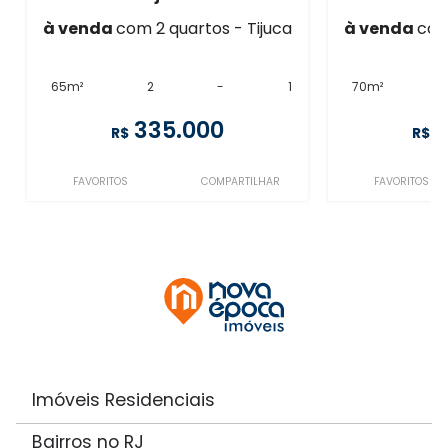
à venda
com 2 quartos - Tijuca
à venda
com
65m²
2
-
1
70m²
335.000
R$
R$
FAVORITOS
COMPARTILHAR
FAVORITOS
Imóveis Residenciais
Bairros no RJ