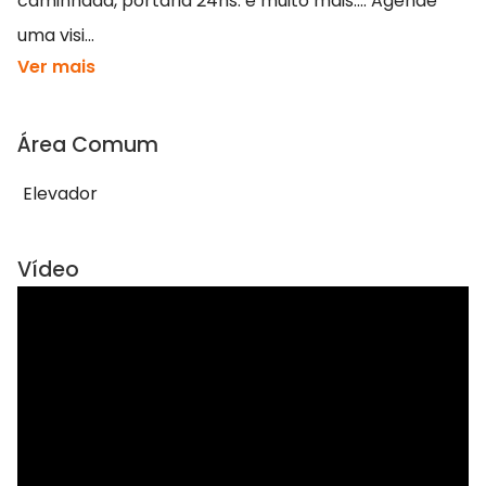
caminhada, portaria 24hs. e muito mais.... Agende
uma visi...
Ver mais
Área Comum
Elevador
Vídeo