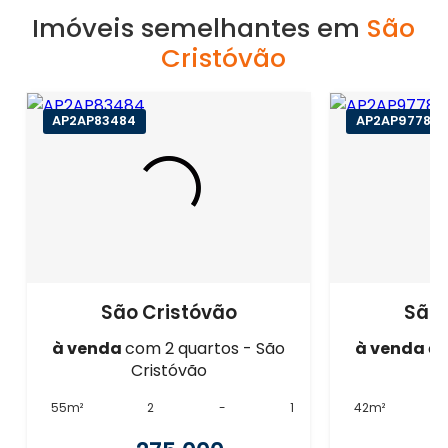
Imóveis semelhantes em
São
Cristóvão
AP2AP83484
AP2AP97782
São Cristóvão
São 
à venda
com 2 quartos - São
à venda
co
Cristóvão
C
55m²
2
-
1
42m²