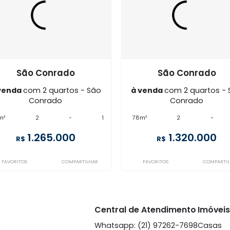
Imóveis semelhantes em
São 
LB2AP109987
IP2AP113338