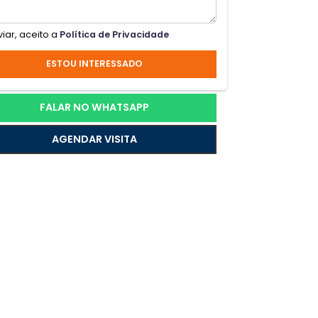
lde;o
Ao enviar, aceito a
Política de Privacidade
do
ESTOU INTERESSADO
o
FALAR NO WHATSAPP
quem
AGENDAR VISITA
dm;