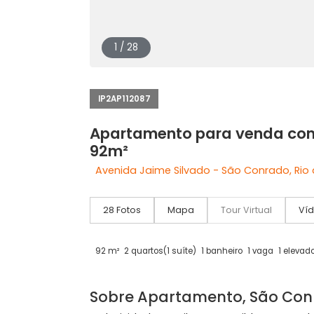
1 / 28
IP2AP112087
Apartamento para venda
92m²
Avenida Jaime Silvado - São Conrado
28 Fotos
Mapa
Tour Virtual
92 m²
2 quartos
(1 suíte)
1 banheiro
1 vaga
1