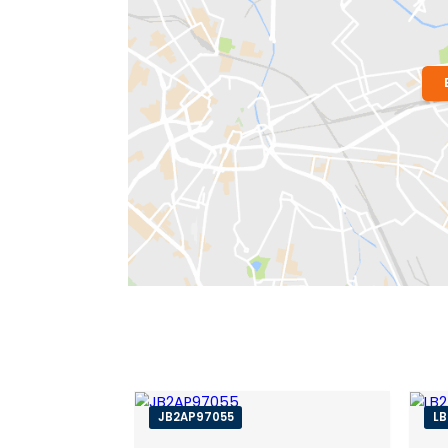
Localização do Imóvel
Bairro:
São Conrado
- Rio de Janeiro,
Endereço: Avenida Jaime Silvado