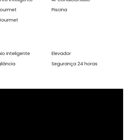
l
rtamento inteligente
Ar Condicionado
inha Gourmet
Piscina
anda Gourmet
domínio inteligente
Elevador
da/Vigilância
Segurança 24 horas