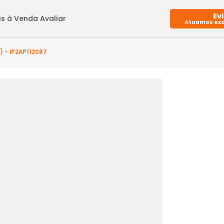
Imóveis à Venda
Avaliar
uarto(s) - IP2AP112087