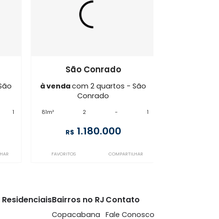
Conrado
BO2AP125365