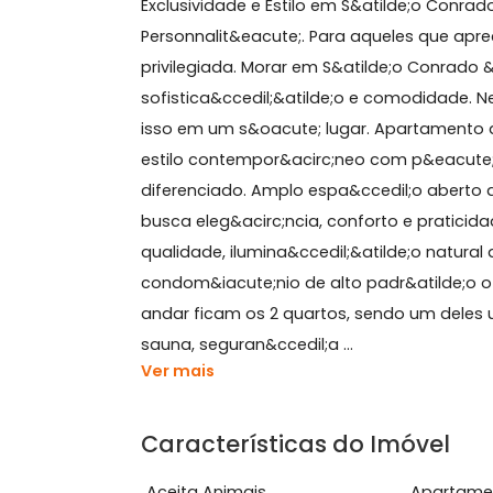
Sobre Apartamento, São
Exclusividade e Estilo em S&atilde;o
Personnalit&eacute;. Para aqueles qu
privilegiada. Morar em S&atilde;o Co
sofistica&ccedil;&atilde;o e comodi
isso em um s&oacute; lugar. Aparta
estilo contempor&acirc;neo com p&ea
diferenciado. Amplo espa&ccedil;o ab
busca eleg&acirc;ncia, conforto e p
qualidade, ilumina&ccedil;&atilde;o n
condom&iacute;nio de alto padr&atild
andar ficam os 2 quartos, sendo um
sauna, seguran&ccedil;a ...