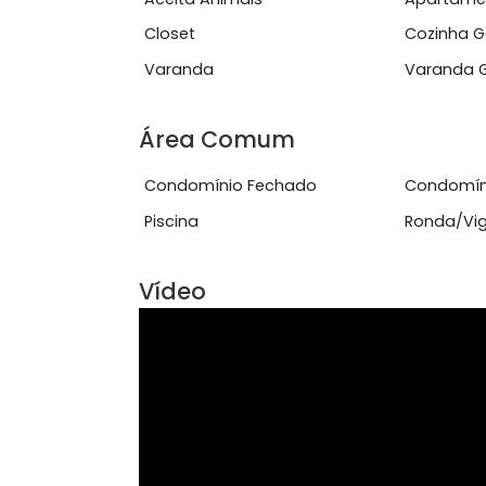
Ver mais
Características do Imóve
Aceita Animais
Apa
Closet
Coz
Varanda
Var
Área Comum
Condomínio Fechado
Con
Piscina
Ron
Vídeo