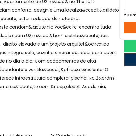
 Conrado
 Conrado! Apartamento de 92 m&sup2; no The Loft
e apreciam conforto, design e uma localiza&ccedil;&ati
nrado &eacute; estar rodeado de natureza,
dade. Neste condom&iacute;nio voc&ecirc; encontra tu
mento duplex com 92 m&sup2; bem distribu&iacute;dos,
cute;-direito elevado e um projeto arquitet&ocirc;nic
erto que integra sala, cozinha e varanda, ideal para 
raticidade no dia a dia. Com acabamentos de alta
atural abundante e ventila&ccedil;&atilde;o excelente. O
e;o oferece infraestrutura completa: piscina, No 2&or
 deles uma su&iacute;te com &nbsp;closet. Academia,