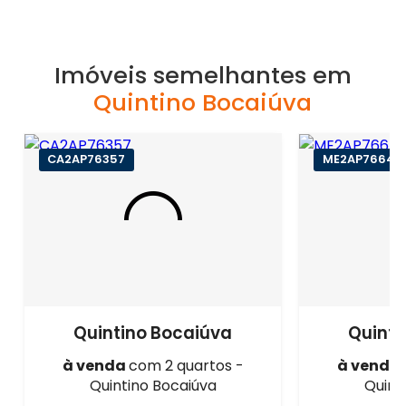
Imóveis semelhantes em
Quintino Bocaiúva
CA2AP76357
ME2AP76641
Quintino Bocaiúva
Quinti
à venda
com 2 quartos -
à venda
Quintino Bocaiúva
Quint