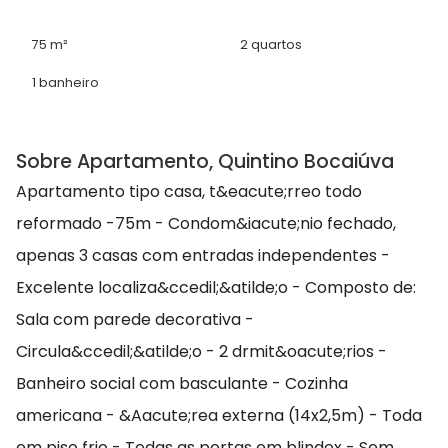
75 m²
2 quartos
1 banheiro
Sobre Apartamento, Quintino Bocaiúva
Apartamento tipo casa, t&eacute;rreo todo
reformado -75m - Condom&iacute;nio fechado,
apenas 3 casas com entradas independentes -
Excelente localiza&ccedil;&atilde;o - Composto de:
Sala com parede decorativa -
Circula&ccedil;&atilde;o - 2 drmit&oacute;rios -
Banheiro social com basculante - Cozinha
americana - &Aacute;rea externa (14x2,5m) - Toda
em piso frio - Todas as portas em blindex - Sem