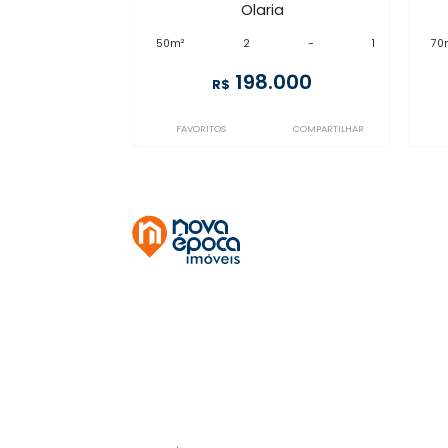
ME2AP107949
Olaria
à venda
com 2 quartos -
Olaria
50m²
2
-
1
198.000
R$
FAVORITOS
COMPARTILHAR