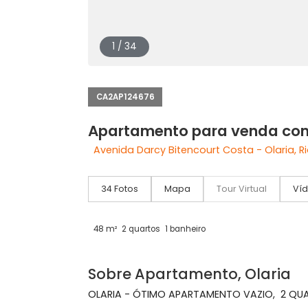
1 / 34
CA2AP124676
Apartamento para venda
Avenida Darcy Bitencourt Costa - Olar
34 Fotos
Mapa
Tour Virtual
48 m²
2 quartos
1 banheiro