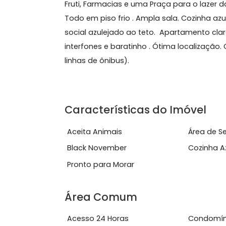
Sobre Apartamento, Olar
OLARIA - ÓTIMO APARTAMENTO VAZIO, 2
Fruti, Farmacias e uma Praça para o 
Todo em piso frio . Ampla sala. Coz
social azulejado ao teto. Apartamen
interfones e baratinho . Ótima locali
linhas de ônibus).
Características do Imóve
Aceita Animais
Área
Black November
Coz