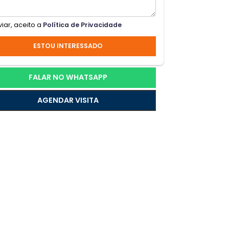
rti-
DAS -
iro
Ao enviar, aceito a
Política de Privacidade
om
ESTOU INTERESSADO
s
FALAR NO WHATSAPP
AGENDAR VISITA