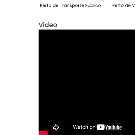
Pronto para Morar
Área Comum
Acesso 24 Horas
Con
Perto de Transporte Público
Per
Vídeo