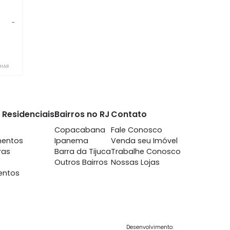
aria
m 2 quartos -
aria
-
-
85.000
COMPARTILHAR