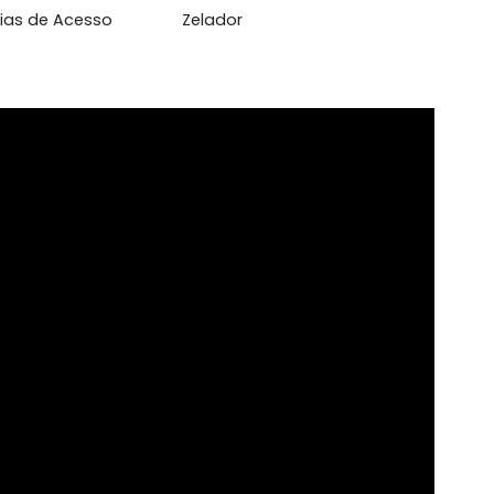
domínio Fechado
Perto de Escolas
to de Vias de Acesso
Zelador