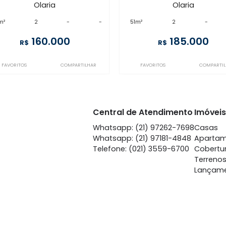
SP2AP117782
CA2AP125153
Olaria
Ol
à venda
com 2 quartos -
à venda
co
Olaria
Ol
70m²
2
-
-
51m²
2
160.000
1
R$
R$
FAVORITOS
COMPARTILHAR
FAVORITOS