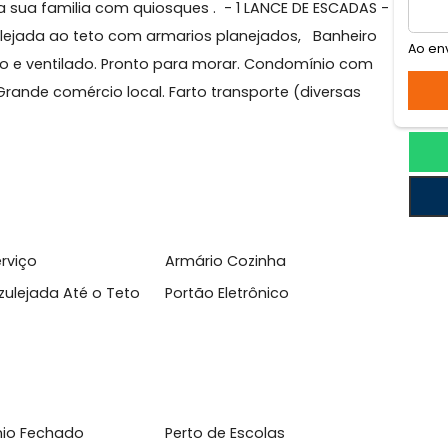
ia
 QUARTOS . Pertinho do 16 Batalhão, Supermercado, Ho
lazer da sua familia com quiosques . - 1 LANCE DE ESCA
inha azulejada ao teto com armarios planejados, Banhe
to claro e ventilado. Pronto para morar. Condomínio c
zação. Grande comércio local. Farto transporte (diversa
l
 de Serviço
Armário Cozinha
inha Azulejada Até o Teto
Portão Eletrônico