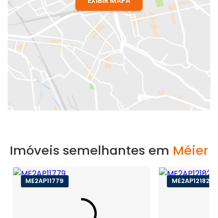
EXIBIR MAPA
Imóveis semelhantes em
Méier
ME2AP11779
ME2AP12182