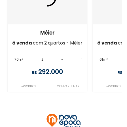
Méier
à venda
com 2 quartos - Méier
à venda
com
70m²
2
-
1
61m²
292.000
R$
R$
FAVORITOS
COMPARTILHAR
FAVORITOS