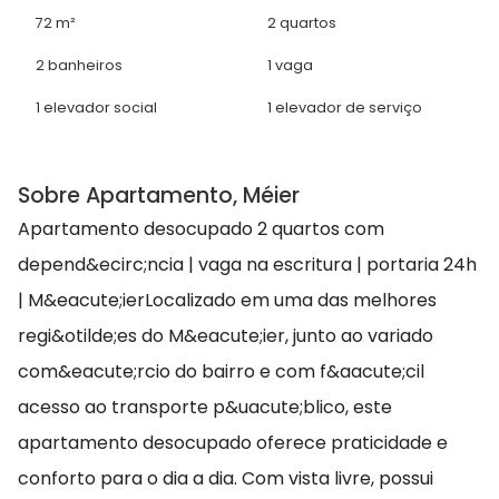
72 m²
2 quartos
2 banheiros
1 vaga
1 elevador social
1 elevador de serviço
Sobre Apartamento, Méier
Apartamento desocupado 2 quartos com
depend&ecirc;ncia | vaga na escritura | portaria 24h
| M&eacute;ierLocalizado em uma das melhores
regi&otilde;es do M&eacute;ier, junto ao variado
com&eacute;rcio do bairro e com f&aacute;cil
acesso ao transporte p&uacute;blico, este
apartamento desocupado oferece praticidade e
conforto para o dia a dia. Com vista livre, possui