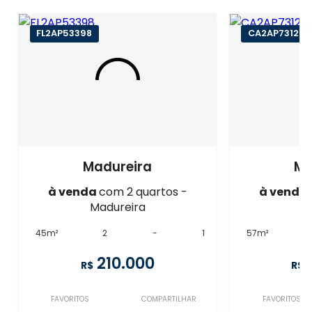
FL2AP53398
CA2AP73124
Madureira
Ma
à venda
com 2 quartos -
à venda
Madureira
M
45m²
2
-
1
57m²
210.000
R$
R$
FAVORITOS
COMPARTILHAR
FAVORITOS