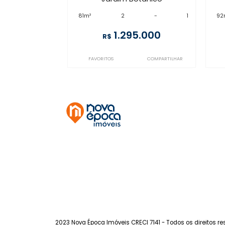
CO2AP29629
Jardim Botânico
à venda
com 2 quartos -
Jardim Botânico
81m²
2
-
1
1.295.000
R$
FAVORITOS
COMPARTILHAR