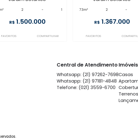
JB2AP76227
JB2AP82028
Jardim Botânico
Jardim
à venda
com 2 quartos -
à venda
co
Jardim Botânico
Jardim
92m²
2
-
1
73m²
2
1.500.000
1.
R$
R$
FAVORITOS
COMPARTILHAR
FAVORITOS