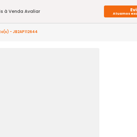
Imóveis à Venda
Avaliar
 2 quarto(s) - JB2AP112644