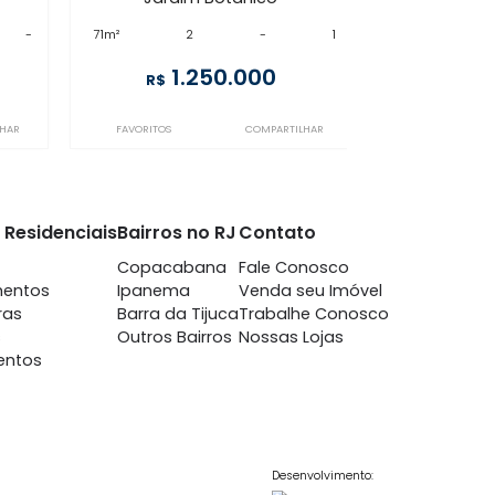
JB2AP110207
 Botânico
Jardim Botânico
m 2 quartos -
à venda
com 2 quartos -
 Botânico
Jardim Botânico
-
-
71m²
2
-
1
367.000
1.250.000
R$
COMPARTILHAR
FAVORITOS
COMPARTILHAR