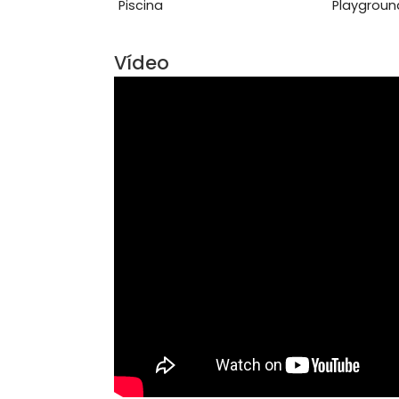
Aceita Animais
Pisc
Área Comum
Academia
Ace
Piscina
Pla
Vídeo