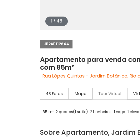
1 / 48
JB2AP112644
Apartamento para venda
com 85m²
Rua Lópes Quintas - Jardim Botânico,
48 Fotos
Mapa
Tour Virtual
85 m²
2 quartos
(1 suíte)
2 banheiros
1 vaga