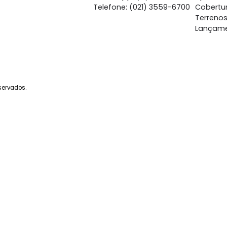
Central de Atendime
Whatsapp: (21) 97262-
Whatsapp: (21) 97181-4
Telefone: (021) 3559-6