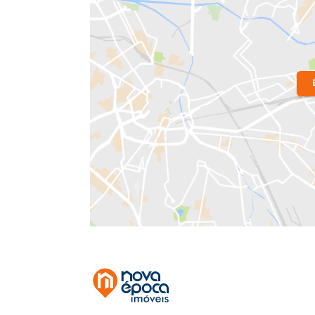
Localização do Imóvel
Bairro:
Jacarepaguá
- Rio de Janeiro,
Endereço: Rua Antônio Cordeiro