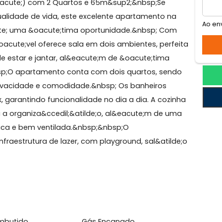
carepaguá
agu&aacute;) com 2 Quartos e 65m&sup2;&nbsp;Se
de e qualidade de vida, este excelente apartamento na
 &eacute; uma &oacute;tima oportunidade.&nbsp; Com
o im&oacute;vel oferece sala em dois ambientes, perfe
ntes de estar e jantar, al&eacute;m de &oacute;tima
bsp;&nbsp;O apartamento conta com dois quartos, sen
ais privacidade e comodidade.&nbsp; Os banheiros
index, garantindo funcionalidade no dia a dia. A cozi
facilita a organiza&ccedil;&atilde;o, al&eacute;m de u
acute;tica e bem ventilada.&nbsp;&nbsp;O
ma infraestrutura de lazer, com playground, sal&atild
idea...