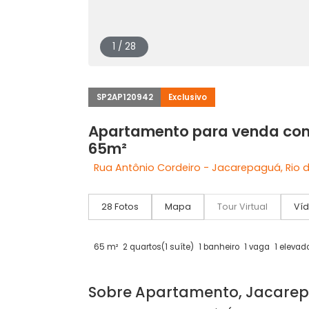
1 / 28
SP2AP120942
Exclusivo
Apartamento para venda
65m²
Rua Antônio Cordeiro - Jacarepaguá,
28 Fotos
Mapa
Tour Virtual
65 m²
2 quartos
(1 suíte)
1 banheiro
1 vaga