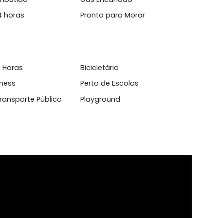
l
ário Embutido
Gás Encanado
aria 24 horas
Pronto para Morar
sso 24 Horas
Bicicletário
aço fitness
Perto de Escolas
o de Transporte Público
Playground