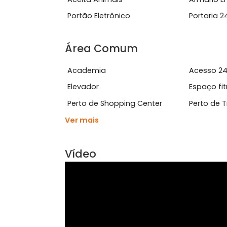
Ver mais
Características do Imóve
Aceita Animais
Arm
Portão Eletrônico
Port
Área Comum
Academia
Ace
Elevador
Esp
Perto de Shopping Center
Pert
Ver mais