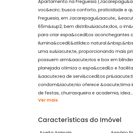
Sobre Apartamento, Ja
Apartamento na Freguesia (Jacarep
voc&ecirc; busca conforto, praticida
Freguesia, em Jacarepagu&aacute;,
65m&sup2; bem distribu&iacute;dos, 
para criar espa&ccedil;os aconchega
ilumina&ccedil;&atilde;o natural.&n
uma su&iacute;te, proporcionando m
possuem arm&aacute;rios e box em bl
planejada otimiza o espa&ccedil;o e 
&aacute;rea de servi&ccedil;os pr&a
condom&iacute;nio oferece &oacute;ti
de festas, churrasqueira e academia, 