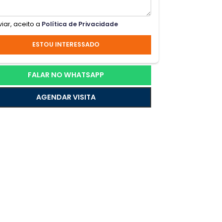
Ao enviar, aceito a
Política de Privacidade
ita
ESTOU INTERESSADO
do
FALAR NO WHATSAPP
AGENDAR VISITA
nha
ma
e;o