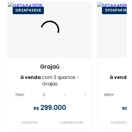
GR2AP42928
SP2AP46160
Grajaú
à venda
com 2 quartos -
à venda
Grajaú
70m²
2
-
-
60m²
299.000
R$
R$
FAVORITOS
COMPARTILHAR
FAVORITOS