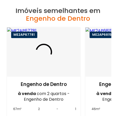
Imóveis semelhantes em
Engenho de Dentro
ME2AP67781
ME2AP68158
Engenho de Dentro
Engenh
à venda
com 2 quartos -
à venda
Engenho de Dentro
Engen
67m²
2
-
1
46m²