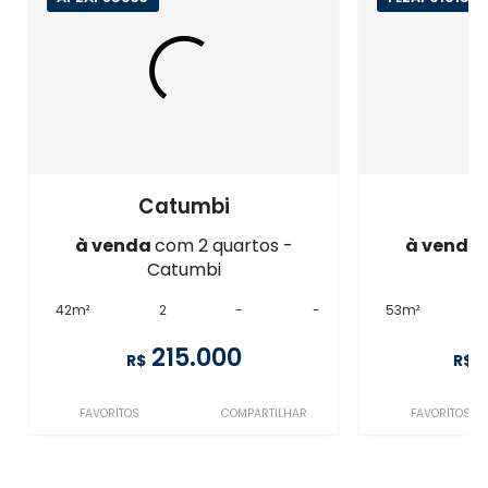
Catumbi
C
à venda
com 2 quartos -
à venda
Catumbi
C
42m²
2
-
-
53m²
215.000
R$
R$
FAVORITOS
COMPARTILHAR
FAVORITOS