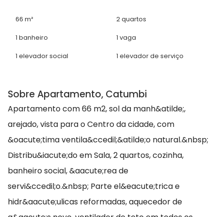
66 m²
2 quartos
1 banheiro
1 vaga
1 elevador social
1 elevador de serviço
Sobre Apartamento, Catumbi
Apartamento com 66 m2, sol da manh&atilde;,
arejado, vista para o Centro da cidade, com
&oacute;tima ventila&ccedil;&atilde;o natural.&nbsp;
Distribu&iacute;do em Sala, 2 quartos, cozinha,
banheiro social, &aacute;rea de
servi&ccedil;o.&nbsp; Parte el&eacute;trica e
hidr&aacute;ulicas reformadas, aquecedor de