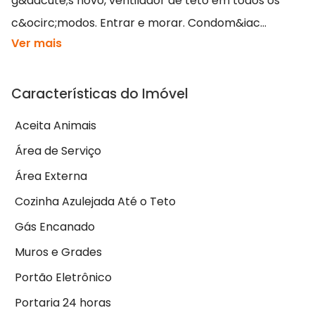
g&aacute;s novo, ventilador de teto em todos os
c&ocirc;modos. Entrar e morar. Condom&iac...
Ver mais
Características do Imóvel
Aceita Animais
Área de Serviço
Área Externa
Cozinha Azulejada Até o Teto
Gás Encanado
Muros e Grades
Portão Eletrônico
Portaria 24 horas