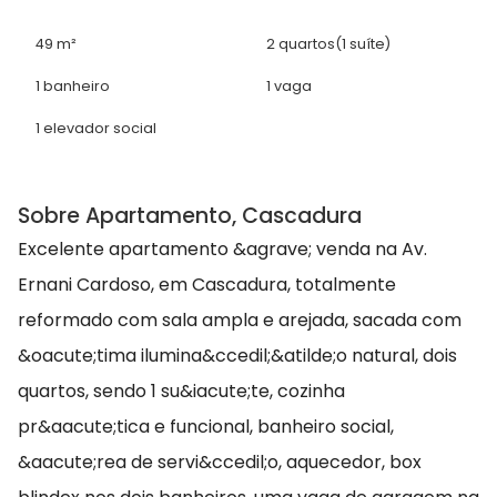
49 m²
2 quartos
(1 suíte)
1 banheiro
1 vaga
1 elevador social
Sobre Apartamento, Cascadura
Excelente apartamento &agrave; venda na Av.
Ernani Cardoso, em Cascadura, totalmente
reformado com sala ampla e arejada, sacada com
&oacute;tima ilumina&ccedil;&atilde;o natural, dois
quartos, sendo 1 su&iacute;te, cozinha
pr&aacute;tica e funcional, banheiro social,
&aacute;rea de servi&ccedil;o, aquecedor, box