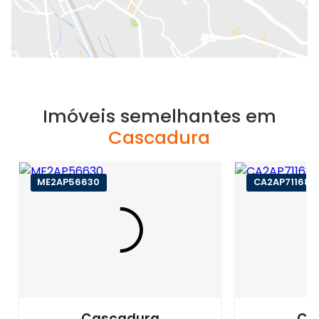
Imóveis semelhantes em
Cascadura
ME2AP56630
CA2AP71168
Cascadura
Ca