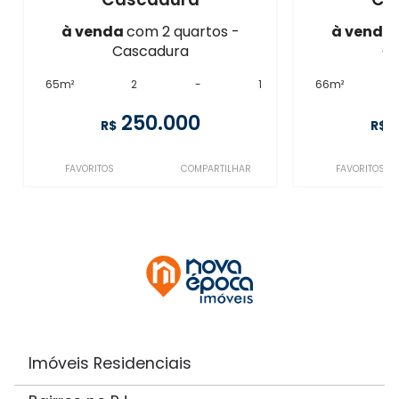
à venda
com 2 quartos -
à venda
Cascadura
Ca
65m²
2
-
1
66m²
250.000
R$
R$
FAVORITOS
COMPARTILHAR
FAVORITOS
Imóveis Residenciais