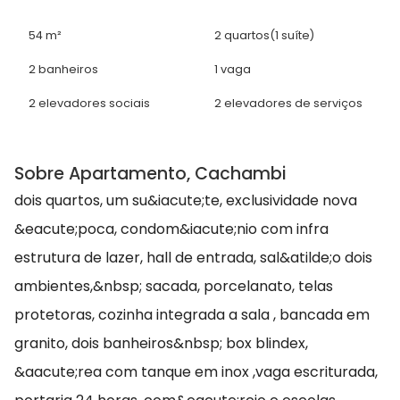
54 m²
2 quartos
(1 suíte)
2 banheiros
1 vaga
2 elevadores sociais
2 elevadores de serviços
Sobre Apartamento, Cachambi
dois quartos, um su&iacute;te, exclusividade nova
&eacute;poca, condom&iacute;nio com infra
estrutura de lazer, hall de entrada, sal&atilde;o dois
ambientes,&nbsp; sacada, porcelanato, telas
protetoras, cozinha integrada a sala , bancada em
granito, dois banheiros&nbsp; box blindex,
&aacute;rea com tanque em inox ,vaga escriturada,