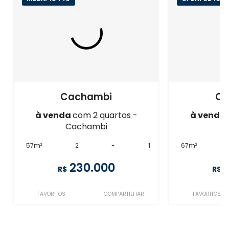
Cachambi
Ca
à venda
com 2 quartos -
à venda
Cachambi
C
57m²
2
-
1
67m²
230.000
R$
R$
FAVORITOS
COMPARTILHAR
FAVORITOS