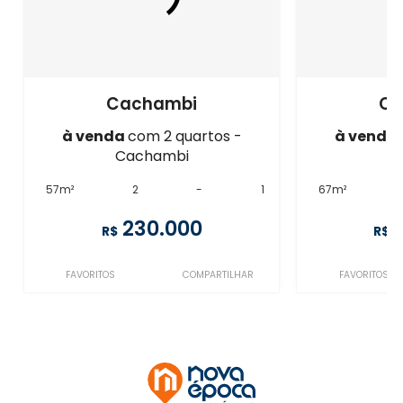
Cachambi
Ca
à venda
com 2 quartos -
à venda
Cachambi
C
57m²
2
-
1
67m²
230.000
R$
R$
FAVORITOS
COMPARTILHAR
FAVORITOS