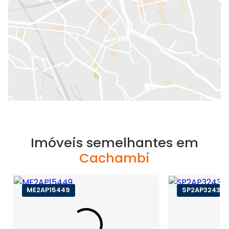
Imóveis semelhantes em
Cachambi
ME2AP15449
SP2AP32431