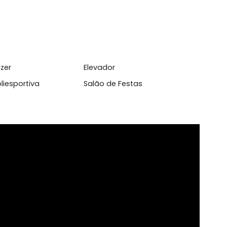
l
uito Interno de TV
Cozinha Azulejada Até o T
ina
Portaria 24 horas
epção
Sauna
 de Lazer
Elevador
dra Poliesportiva
Salão de Festas