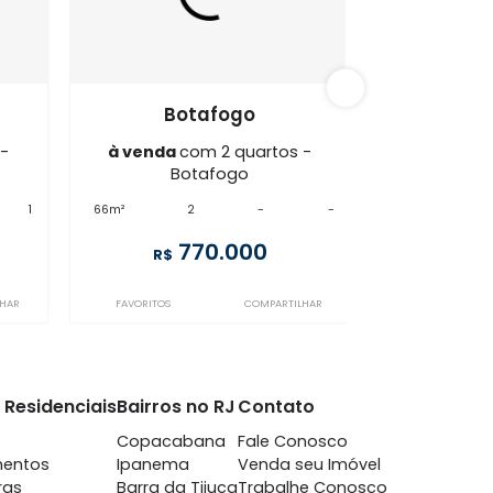
afogo
BO2AP61000
afogo
Botafogo