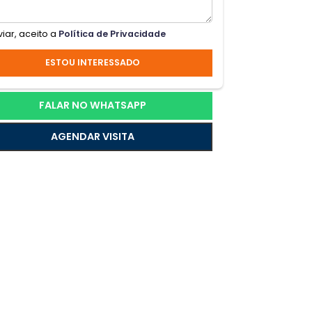
o.
,
e
Ao enviar, aceito a
Política de Privacidade
ESTOU INTERESSADO
rro
FALAR NO WHATSAPP
io.
AGENDAR VISITA
ue