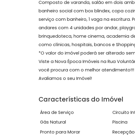
Sobre Apartamento, Bot
Excelente apartamento, 3°andar que c
Composto de varanda, salão em dois 
banheiro social com box blindex, co
serviço com banheiro, 1 vaga na escri
andares com 4 unidades por andar, p
brinquedoteca, home cinema, academi
como clínicas, hospitais, bancos e Sh
*O valor do imóvel poderá ser altera
Viste a Nova Época Imóveis na Rua Vo
você procura com o melhor atendime
Avaliamos o seu Imóvel!