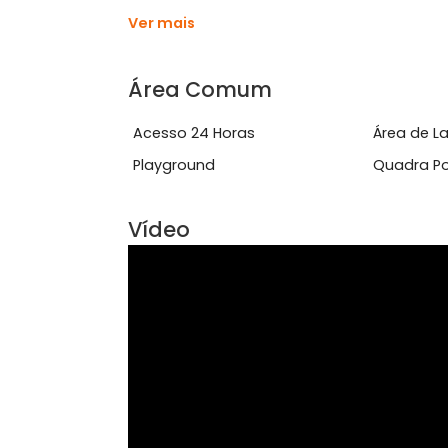
Características do Imóve
Área de Serviço
Circ
Gás Natural
Pisc
Pronto para Morar
Rec
Ver mais
Área Comum
Acesso 24 Horas
Área
Playground
Qua
Vídeo