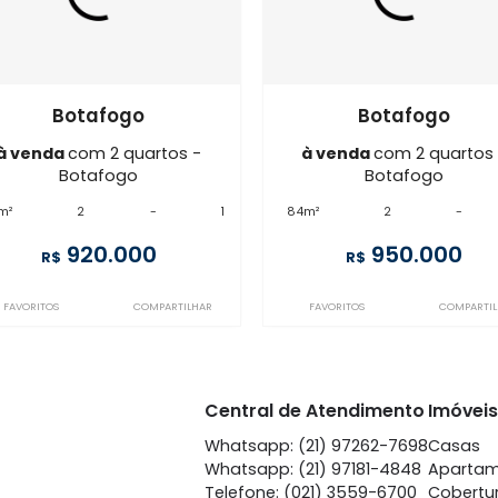
Imóveis semelhantes em
Bot
BO2AP22413
JB2AP36158
Botafogo
Bot