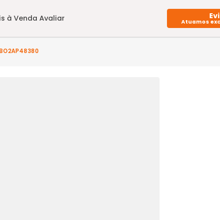
Imóveis à Venda
Avaliar
rto(s) - BO2AP48380