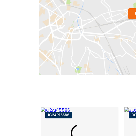
Bairro:
Botafogo
- Rio de Janeiro, RJ
Endereço: Rua da Passagem