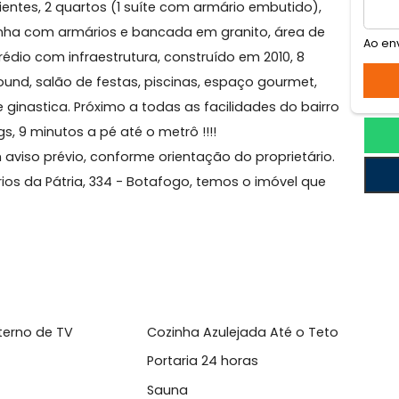
afogo
orresponde ao 5°, Sol da manhã, fundos, claro, arejad
ambientes, 2 quartos (1 suíte com armário embutido)
pa cozinha com armários e bancada em granito, área d
tura. Prédio com infraestrutura, construído em 2010, 8
layground, salão de festas, piscinas, espaço gourmet,
a de ginastica. Próximo a todas as facilidades do bai
oppings, 9 minutos a pé até o metrô !!!!
do sem aviso prévio, conforme orientação do proprietár
luntários da Pátria, 334 - Botafogo, temos o imóvel q
nto!!!